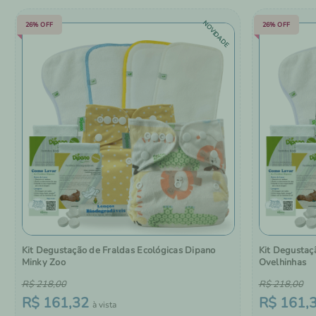
NOVIDADE
26%
OFF
26%
OFF
Kit Degustação de Fraldas Ecológicas Dipano
Kit Degustaç
Minky Zoo
Ovelhinhas
R$
218
,
00
R$
218
,
00
R$
161
,
32
R$
161
,