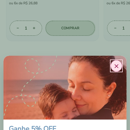
6
R$
26
,
88
6
R$
26
－
＋
－
COMPRAR
×
AVALIAÇÕES DOS
NOSSOS CLIENTES
Ganhe 5% OFF