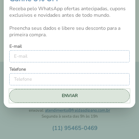
Tem esse produto? Seja o primeiro a avaliá-lo!
Receba pelo WhatsApp ofertas antecipadas, cupons
exclusivos e novidades antes de todo mundo.
Preencha seus dados e libere seu desconto para a
primeira compra.
E-mail
Telefone
ENVIAR
FALE COM A GENTE
A Dipano tem um suporte exclusivo para ajudar você a comprar seu
enxoval:
atendimento@fraldasdipano.com.br
Segunda à sexta das 9h às 19h
(11) 95465-0469