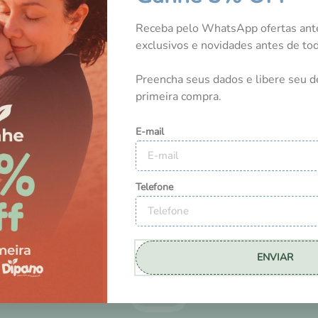
NOSSOS CLIENTES
Receba pelo WhatsApp ofertas ant
exclusivos e novidades antes de t
Preencha seus dados e libere seu d
Tem esse produto? Seja o primeiro a avaliá-lo!
primeira compra.
E-mail
Telefone
ENVIAR
DICAS E NOVIDADES
NO INSTAGRAM