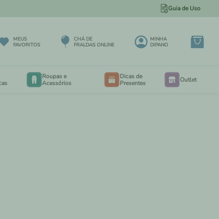
Guia de Uso
TUDO A PRONTA ENTREGA!
MEUS
CHÁ DE
MINHA
FAVORITOS
FRALDAS ONLINE
DIPANO
Roupas e
Dicas de
Outlet
cas
Acessórios
Presentes
BODY
BODY
EXTENSORES PARA BODY
RIA
CALÇA MAXI 3 A 12 MESES
EIO
CALÇA MAXI 6 MESES A 3 ANOS
PORTA BEBÊS
IOS
SALOPETES