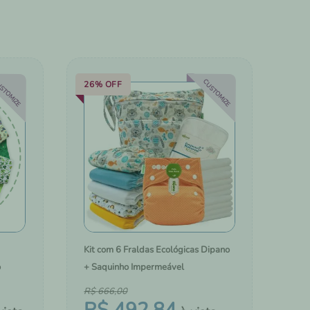
COM A
TROCADORES PORTÁTEIS
BOLSAS, MOCHILAS E MALAS
STOMIZE
CUSTOMIZE
26%
OFF
Kit com 6 Fraldas Ecológicas Dipano
o
+ Saquinho Impermeável
R$
666
,
00