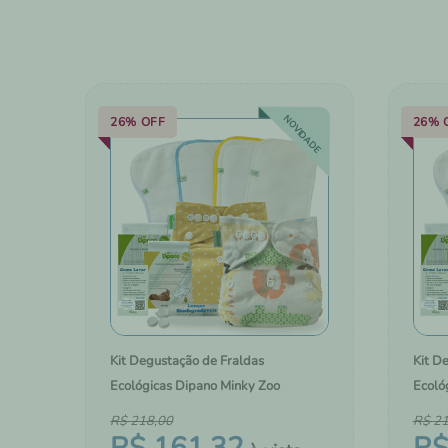
10
º
kit
NOVIDADE
26%
OFF
26%
Kit Degustação de Fraldas
Kit D
Ecológicas Dipano Minky Zoo
Ecoló
R$
218
,
00
R$
2