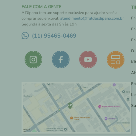
FALE COM A GENTE
T
A Dipano tem um suporte exclusivo para ajudar você a
Fr
comprar seu enxoval:
atendimento@fraldasdipano.com.br
Segunda à sexta das 9h às 19h
Fr
(11) 95465-0469
Fr
Di
Ki
Ab
Fo
Le
Sa