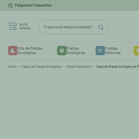
Perguntas Frequentes
5% DE DESCONTO NO PIX
O que você está procurando?
BLOG
DIPANO
TERMOS MAIS BUSCADOS
Kits de Fraldas
Fraldas
Fraldas
1
º
kit degustação
Ecológicas
Ecológicas
Noturnas
2
º
enxovais
Capas de Fraldas Ecológicas
Mesh Fresquinho
Capa de Fralda Ecológica de 
B
3
º
bioliners
4
º
degustação
V
5
º
liner
6
º
kit piscina
7
º
piscina
TAM
BE
8
º
mesh
TAM
CRIA
9
º
sacos