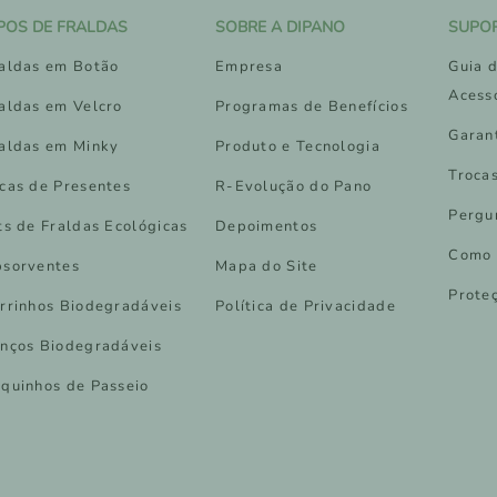
IPOS DE FRALDAS
SOBRE A DIPANO
SUPO
aldas em Botão
Empresa
Guia d
Acess
aldas em Velcro
Programas de Benefícios
Garan
aldas em Minky
Produto e Tecnologia
Troca
cas de Presentes
R-Evolução do Pano
Pergu
ts de Fraldas Ecológicas
Depoimentos
Como 
sorventes
Mapa do Site
Prote
rrinhos Biodegradáveis
Política de Privacidade
nços Biodegradáveis
quinhos de Passeio