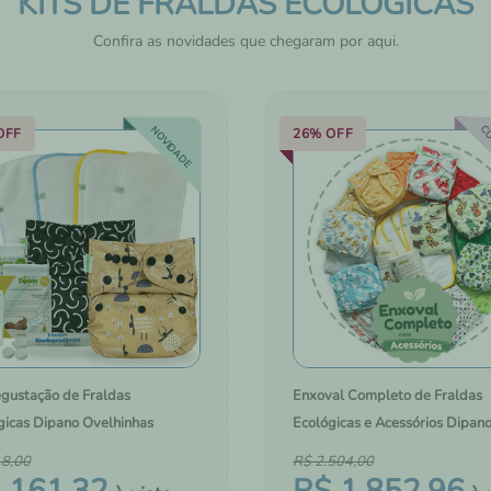
KITS DE FRALDAS ECOLÓGICAS
HIGIENE E CUIDADOS 
PELE
Confira as novidades que chegaram por aqui.
CU
NOVIDADE
OFF
26%
OFF
egustação de Fraldas
Enxoval Completo de Fraldas
gicas Dipano Ovelhinhas
Ecológicas e Acessórios Dipan
18
,
00
R$
2
.
504
,
00