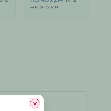
R$
492
,
84
6
R$
82
,
14
MONTAR KIT
LDAS
ADICIONAR AO CHÁ DE FRALDAS
×