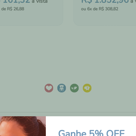
$
161
,
32
R$
1
.
852
,
96
R$
26
,
88
6
R$
308
,
82
＋
COMPRAR
MONTAR KIT
CIONAR AO CHÁ DE FRALDAS
ADICIONAR AO CHÁ DE FRA
AVALIAÇÕES DOS
Ganhe 5% OFF