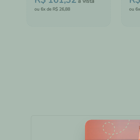
R$
161
,
32
R
6
R$
26
,
88
6
－
＋
－
COMPRAR
ADICIONAR AO CHÁ DE FRALDAS
ADI