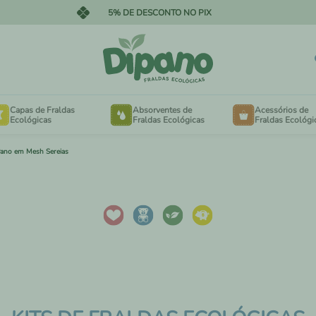
PARCELE EM ATÉ 12X NO CARTÃO
Capas de Fraldas
Absorventes de
Acessórios de
Ecológicas
Fraldas Ecológicas
Fraldas Ecológi
Pano em Mesh Sereias
OTÃO NA CINTURA
FORRINHOS
ELCRO NA CINTURA
EXTENSORES PARA 
MINKY AVELUDADO
SACOS DE LAVANDE
MESH FRESQUINHO
SAQUINHOS DE PASS
ANHO ESPECIAL PARA
NECESSAIRES
BÊS DE 3KG A 15KG
ANHO ESPECIAL PARA
ABSORVENTES DE SE
NÇAS DE 16KG A 30KG