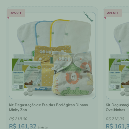
NOVIDADE
26%
OFF
26%
OFF
Kit Degustação de Fraldas Ecológicas Dipano
Kit Degustaç
Minky Zoo
Ovelhinhas
R$
218
,
00
R$
218
,
00
R$
161
,
32
R$
161
,