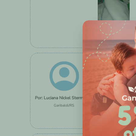
Ainda não usei. Est
Sim, recomendar
Luciana Nickel Stermiescki
Garibaldi
/
RS
Essa avaliação foi út