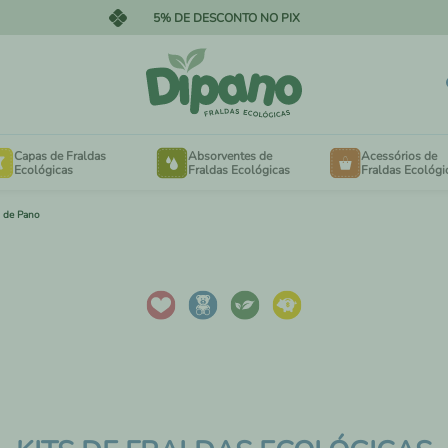
PARCELE EM ATÉ 12X NO CARTÃO
Capas de Fraldas
Absorventes de
Acessórios de
Ecológicas
Fraldas Ecológicas
Fraldas Ecológi
s de Pano
OTÃO NA CINTURA
FORRINHOS
ELCRO NA CINTURA
EXTENSORES PARA 
MINKY AVELUDADO
SACOS DE LAVANDE
MESH FRESQUINHO
SAQUINHOS DE PASS
ANHO ESPECIAL PARA
NECESSAIRES
BÊS DE 3KG A 15KG
ANHO ESPECIAL PARA
ABSORVENTES DE SE
NÇAS DE 16KG A 30KG