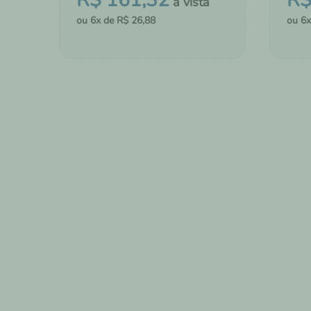
R$
161
,
32
R
6
R$
26
,
88
6
－
＋
－
COMPRAR
ADICIONAR AO CHÁ DE FRALDAS
ADI