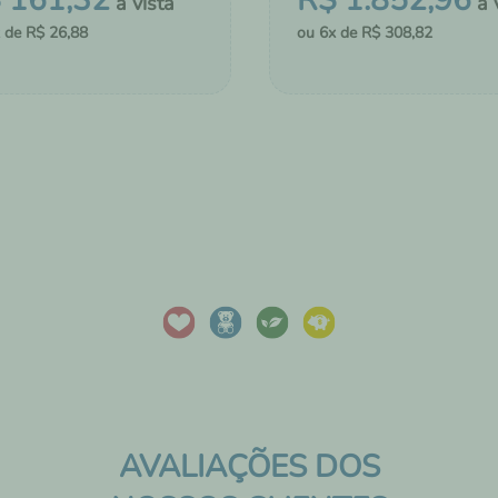
$
161
,
32
R$
1
.
852
,
96
R$
26
,
88
6
R$
308
,
82
＋
COMPRAR
MONTAR KIT
CIONAR AO CHÁ DE FRALDAS
ADICIONAR AO CHÁ DE FRA
AVALIAÇÕES DOS