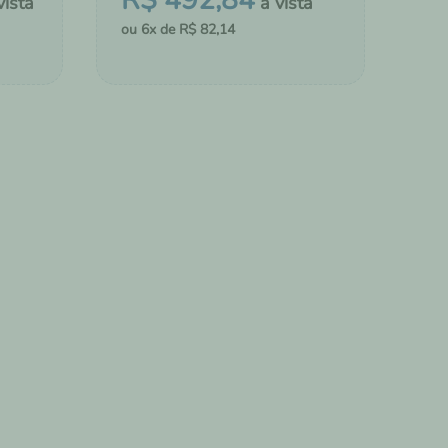
R$
492
,
84
6
R$
82
,
14
MONTAR KIT
LDAS
ADICIONAR AO CHÁ DE FRALDAS