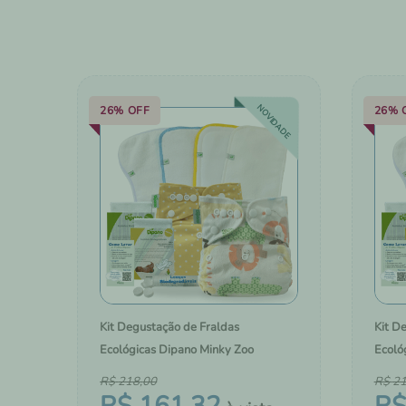
10
º
forrinho biodegradável
NOVIDADE
26%
OFF
26%
Kit Degustação de Fraldas
Kit D
Ecológicas Dipano Minky Zoo
Ecoló
R$
218
,
00
R$
2