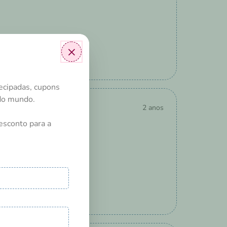
×
ecipadas, cupons
odo mundo.
2 anos
esconto para a