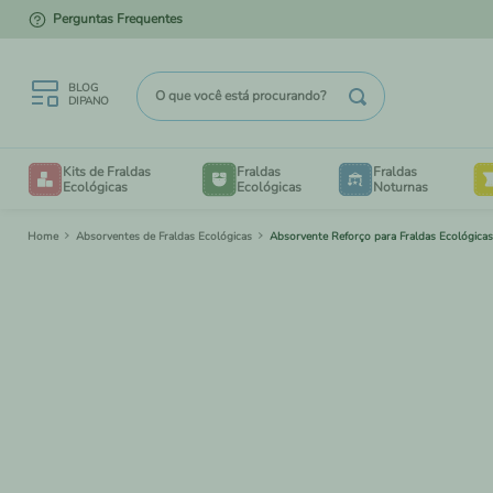
Perguntas Frequentes
5% DE DESCONTO NO PIX
O que você está procurando?
BLOG
DIPANO
TERMOS MAIS BUSCADOS
Kits de Fraldas
Fraldas
Fraldas
1
º
kit degustação
Ecológicas
Ecológicas
Noturnas
2
º
enxovais
Absorventes de Fraldas Ecológicas
Absorvente Reforço para Fraldas Ecológica
B
3
º
degustação
4
º
piscina
V
5
º
saco
6
º
liner
7
º
mesh
TAM
BE
8
º
bioliners
TAM
CRIA
9
º
panos