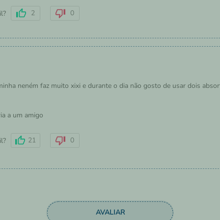
2
0
il?
 minha neném faz muito xixi e durante o dia não gosto de usar dois abso
ia a um amigo
21
0
il?