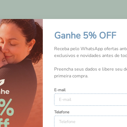
Ganhe 5% OFF
Receba pelo WhatsApp ofertas ant
exclusivos e novidades antes de t
Preencha seus dados e libere seu d
ou montando o enxoval.
primeira compra.
ia a um amigo
E-mail
0
0
il?
Telefone