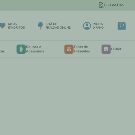
Guia de Uso
TUDO A PRONTA ENTREGA!
MEUS
CHÁ DE
MINHA
FAVORITOS
FRALDAS ONLINE
DIPANO
Roupas e
Dicas de
Outlet
cas
Acessórios
Presentes
BODY
BODY
EXTENSORES PARA BODY
RIA
CALÇA MAXI 3 A 12 MESES
EIO
CALÇA MAXI 6 MESES A 3 ANOS
PORTA BEBÊS
IOS
SALOPETES