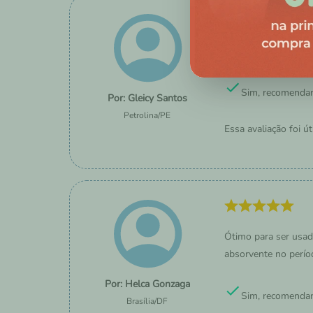
esse é uma ótima opç
Sim, recomendar
Gleicy Santos
Petrolina
/
PE
Essa avaliação foi út
Ótimo para ser usad
absorvente no perío
Helca Gonzaga
Sim, recomendar
Brasília
/
DF