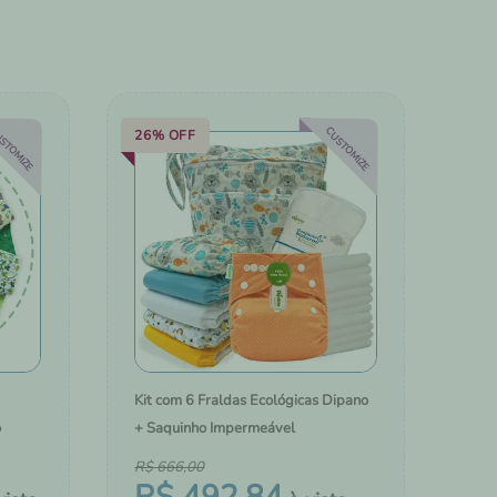
COM A
TROCADORES PORTÁTEIS
BOLSAS, MOCHILAS E MALAS
STOMIZE
CUSTOMIZE
26%
OFF
Kit com 6 Fraldas Ecológicas Dipano
o
+ Saquinho Impermeável
R$
666
,
00