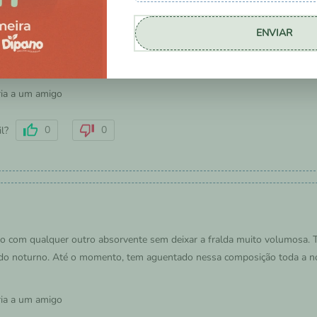
ENVIAR
ão de absorvente extra, por ser fino.
ia a um amigo
0
0
il?
o com qualquer outro absorvente sem deixar a fralda muito volumosa.
do noturno. Até o momento, tem aguentado nessa composição toda a no
ia a um amigo