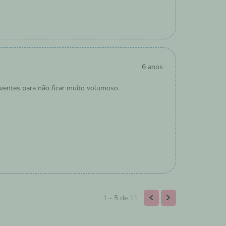
6 anos
rventes para não ficar muito volumoso.
1 - 5
de
11