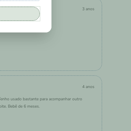
3 anos
4 anos
 Tenho usado bastante para acompanhar outro
ite. Bebê de 6 meses.