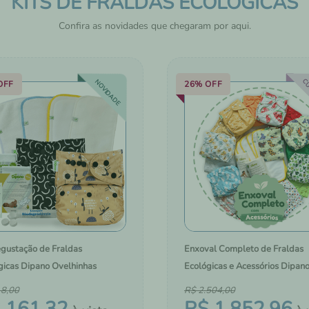
KITS DE FRALDAS ECOLÓGICAS
HIGIENE E CUIDADOS 
PELE
Confira as novidades que chegaram por aqui.
CU
NOVIDADE
OFF
26%
OFF
egustação de Fraldas
Enxoval Completo de Fraldas
gicas Dipano Ovelhinhas
Ecológicas e Acessórios Dipan
18
,
00
R$
2
.
504
,
00