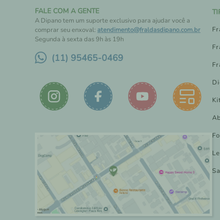
FALE COM A GENTE
T
A Dipano tem um suporte exclusivo para ajudar você a
Fr
comprar seu enxoval:
atendimento@fraldasdipano.com.br
Segunda à sexta das 9h às 19h
Fr
(11) 95465-0469
Fr
Di
Ki
Ab
Fo
Le
Sa