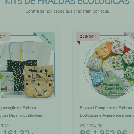
KITS DE FRALDAS ECOLÓGICAS
HIGIENE E CUIDADOS 
PELE
Confira as novidades que chegaram por aqui.
CU
NOVIDADE
OFF
26%
OFF
egustação de Fraldas
Enxoval Completo de Fraldas
gicas Dipano Ovelhinhas
Ecológicas e Acessórios Dipan
18
,
00
R$
2
.
504
,
00