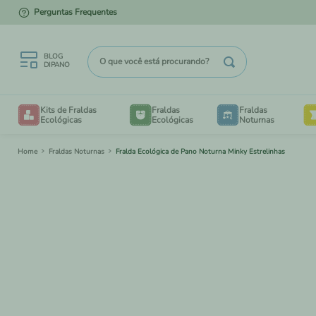
Perguntas Frequentes
TUDO A PRONTA ENTREGA!
O que você está procurando?
BLOG
DIPANO
TERMOS MAIS BUSCADOS
Kits de Fraldas
Fraldas
Fraldas
1
º
kit degustação
Ecológicas
Ecológicas
Noturnas
2
º
enxovais
Fraldas Noturnas
Fralda Ecológica de Pano Noturna Minky Estrelinhas
B
3
º
degustação
4
º
liner
V
5
º
piscina
6
º
saco
7
º
mesh
TAM
BE
8
º
bioliners
TAM
CRIA
9
º
sacos