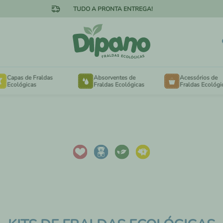
5% DE DESCONTO NO PIX
Capas de Fraldas
Absorventes de
Acessórios de
Ecológicas
Fraldas Ecológicas
Fraldas Ecológi
OTÃO NA CINTURA
FORRINHOS
ELCRO NA CINTURA
EXTENSORES PARA 
MINKY AVELUDADO
SACOS DE LAVANDE
MESH FRESQUINHO
SAQUINHOS DE PASS
ANHO ESPECIAL PARA
NECESSAIRES
BÊS DE 3KG A 15KG
ANHO ESPECIAL PARA
ABSORVENTES DE SE
NÇAS DE 16KG A 30KG