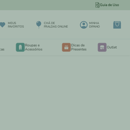
Guia de Uso
PARCELE EM ATÉ 12X NO CARTÃO
MEUS
CHÁ DE
MINHA
FAVORITOS
FRALDAS ONLINE
DIPANO
Roupas e
Dicas de
Outlet
cas
Acessórios
Presentes
BODY
BODY
EXTENSORES PARA BODY
RIA
CALÇA MAXI 3 A 12 MESES
EIO
CALÇA MAXI 6 MESES A 3 ANOS
PORTA BEBÊS
IOS
SALOPETES