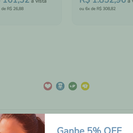
$
161
,
32
R$
1
.
852
,
96
R$
26
,
88
6
R$
308
,
82
＋
COMPRAR
MONTAR KIT
CIONAR AO CHÁ DE FRALDAS
ADICIONAR AO CHÁ DE FRA
AVALIAÇÕES DOS
Ganhe 5% OFF