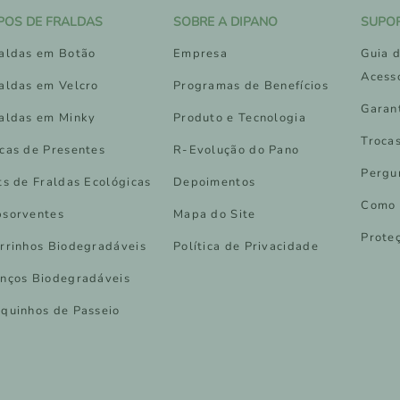
IPOS DE FRALDAS
SOBRE A DIPANO
SUPO
aldas em Botão
Empresa
Guia d
Acess
aldas em Velcro
Programas de Benefícios
Garan
aldas em Minky
Produto e Tecnologia
Troca
cas de Presentes
R-Evolução do Pano
Pergu
ts de Fraldas Ecológicas
Depoimentos
Como 
sorventes
Mapa do Site
Prote
rrinhos Biodegradáveis
Política de Privacidade
nços Biodegradáveis
quinhos de Passeio