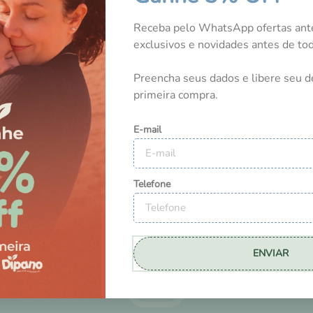
NOSSOS CLIENTES
Receba pelo WhatsApp ofertas ant
exclusivos e novidades antes de t
Preencha seus dados e libere seu d
Tem esse produto? Seja o primeiro a avaliá-lo!
primeira compra.
E-mail
Telefone
ENVIAR
DICAS E NOVIDADES
NO INSTAGRAM