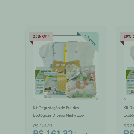
10
º
panos
NOVIDADE
26%
OFF
26%
Kit Degustação de Fraldas
Kit D
Ecológicas Dipano Minky Zoo
Ecoló
R$
218
,
00
R$
2