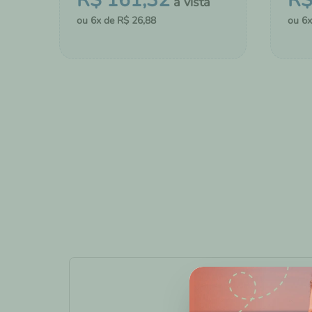
R$
161
,
32
R
6
R$
26
,
88
6
－
＋
－
COMPRAR
ADICIONAR AO CHÁ DE FRALDAS
ADI