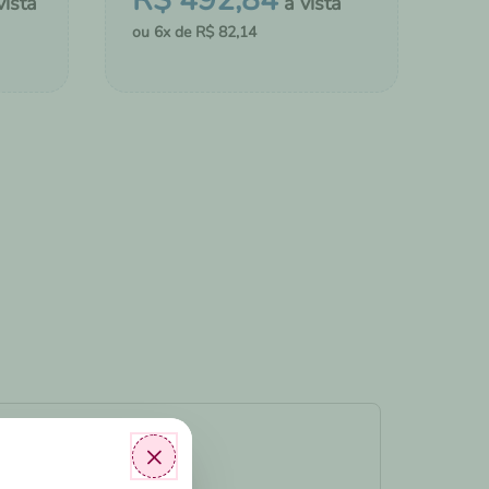
R$
492
,
84
6
R$
82
,
14
MONTAR KIT
LDAS
ADICIONAR AO CHÁ DE FRALDAS
×