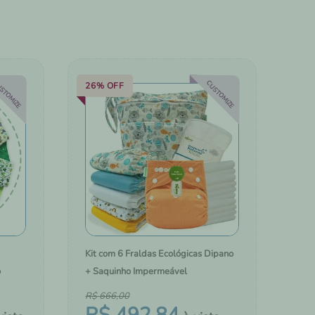
COM A
TROCADORES PORTÁTEIS
BOLSAS, MOCHILAS E MALAS
STOMIZE
CUSTOMIZE
26%
OFF
Kit com 6 Fraldas Ecológicas Dipano
o
+ Saquinho Impermeável
R$
666
,
00