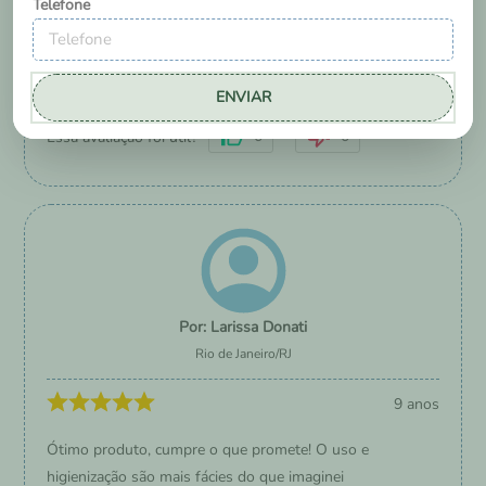
Telefone
capacidade com o xixi, ainda mantém o bebê sequinho.
Sim, recomendaria a um amigo
ENVIAR
0
0
Essa avaliação foi útil?
Larissa Donati
Rio de Janeiro
/
RJ
9 anos
Ótimo produto, cumpre o que promete! O uso e
higienização são mais fácies do que imaginei