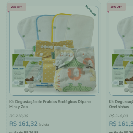
NOVIDADE
26%
OFF
26%
OFF
Kit Degustação de Fraldas Ecológicas Dipano
Kit Degustaç
Minky Zoo
Ovelhinhas
R$
218
,
00
R$
218
,
00
R$
161
,
32
R$
161
,
6
R$
26
,
88
6
R$
26