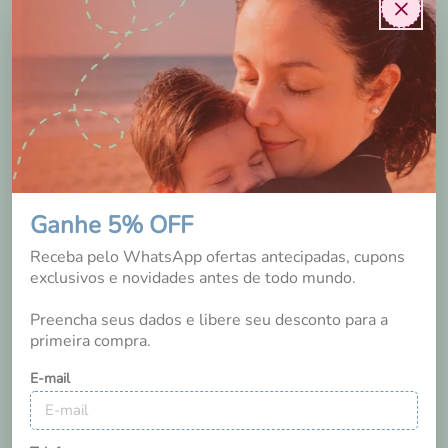
×
Sim, recomendaria a um amigo
0
0
Essa avaliação foi útil?
Ganhe 5% OFF
Receba pelo WhatsApp ofertas antecipadas, cupons
exclusivos e novidades antes de todo mundo.
Preencha seus dados e libere seu desconto para a
Fernanda Santos
primeira compra.
Palhoça
/
SC
E-mail
8 anos
Maravilhosa, não vivemos sem! Além de ter uma ótima