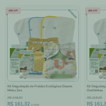
NOVIDADE
26%
OFF
26%
OFF
Kit Degustação de Fraldas Ecológicas Dipano
Kit Degustaç
Minky Zoo
Ovelhinhas
R$
218
,
00
R$
218
,
00
R$
161
,
32
R$
161
,