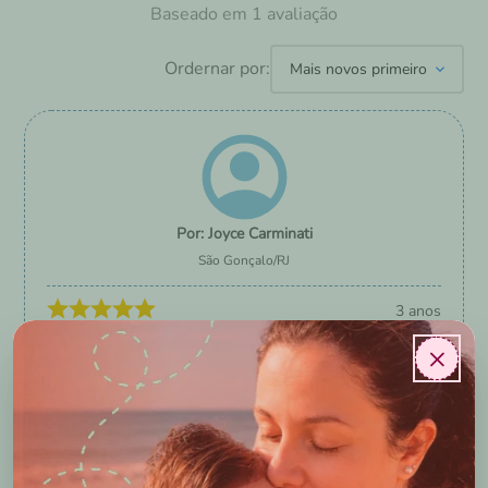
1
avaliação
Ordernar por:
Mais novos primeiro
Joyce Carminati
São Gonçalo
/
RJ
3 anos
×
O toque é muito macio e gostoso. Pensei q seria quente,
ai quando comprei o enxoval completo, optei por não
escolher nenhuma desse material, mas depois li em
outros depoimentos q não era quente, ai fiz uma nova
compra e coloquei uma dessa p experimentar e gostei