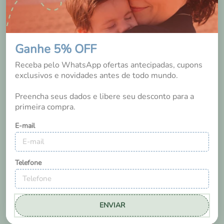
bastante. Confesso q me arrependo de não ter escolhido
mais desse. Mas para o bebê em si nao vejo q sinta
diferença dos outros tipos. O conforto interno é igual as
tradicionais.
Ganhe 5% OFF
Receba pelo WhatsApp ofertas antecipadas, cupons
Sim, recomendaria a um amigo
exclusivos e novidades antes de todo mundo.
0
0
Preencha seus dados e libere seu desconto para a
Essa avaliação foi útil?
primeira compra.
E-mail
Telefone
ENVIAR