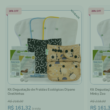
NOVIDADE
26%
OFF
26%
OFF
Kit Degustação de Fraldas Ecológicas Dipano
Kit Degustaç
Ovelhinhas
Minky Zoo
R$
218
,
00
R$
218
,
00
R$
161
,
32
R$
161
,