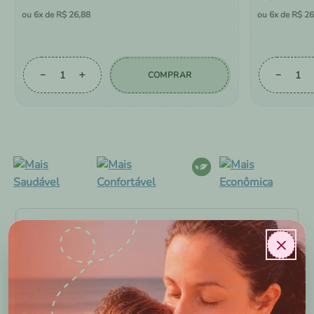
6
R$
26
,
88
6
R$
26
－
＋
－
COMPRAR
AVALIAÇÕES DOS
×
NOSSOS CLIENTES