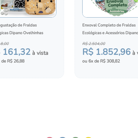
egustação de Fraldas
Enxoval Completo de Fraldas
gicas Dipano Ovelhinhas
Ecológicas e Acessórios Dipan
18
,
00
R$
2
.
504
,
00
$
161
,
32
R$
1
.
852
,
96
Ganhe 5% OFF
R$
26
,
88
6
R$
308
,
82
Receba pelo WhatsApp ofertas ant
＋
COMPRAR
MONTAR KIT
exclusivos e novidades antes de t
CIONAR AO CHÁ DE FRALDAS
ADICIONAR AO CHÁ DE FRA
Preencha seus dados e libere seu d
primeira compra.
E-mail