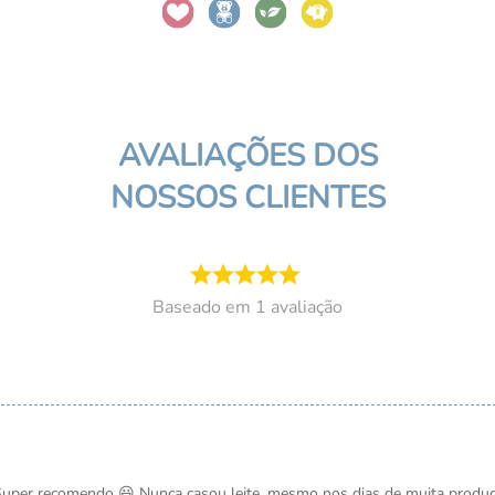
Telefone
ENVIAR
AVALIAÇÕES DOS
NOSSOS CLIENTES
1
avaliação
Super recomendo 😃 Nunca casou leite, mesmo nos dias de muita produç