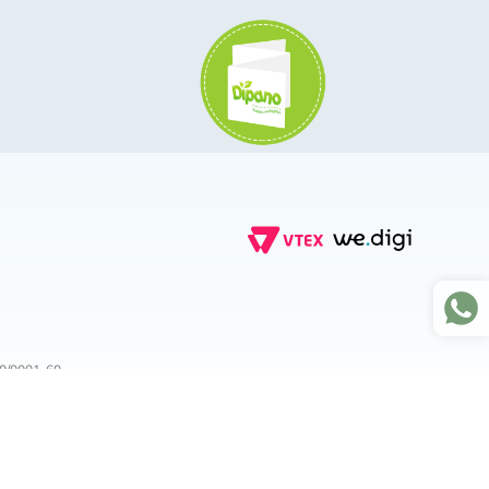
70/0001-60
raldasdipano.com.br