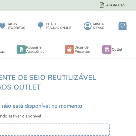
Guia de Uso
PARCELE EM ATÉ 12X NO CARTÃO
MEUS
CHÁ DE
MINHA
FAVORITOS
FRALDAS ONLINE
DIPANO
Roupas e
Dicas de
Outlet
cas
Acessórios
Presentes
BODY
NTE DE SEIO REUTILIZÁVEL
BODY
EXTENSORES PARA BODY
ADS OUTLET
RIA
CALÇA MAXI 3 A 12 MESES
EIO
o não está disponível no momento
CALÇA MAXI 6 MESES A 3 ANOS
do estiver disponível
PORTA BEBÊS
IOS
SALOPETES