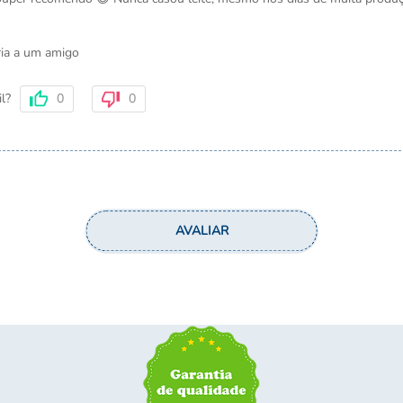
ia a um amigo
0
0
il?