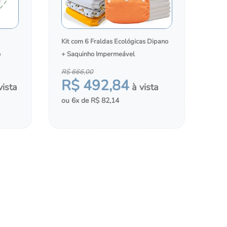
Kit com 6 Fraldas Ecológicas Dipano
o
+ Saquinho Impermeável
R$
666
,
00
R$
492
,
84
×
6
R$
82
,
14
ecipadas, cupons
MONTAR KIT
odo mundo.
LDAS
ADICIONAR AO CHÁ DE FRALDAS
esconto para a