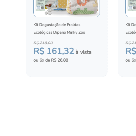
Kit Degustação de Fraldas
Kit D
Ecológicas Dipano Minky Zoo
Ecoló
R$
218
,
00
R$
2
R$
161
,
32
R
6
R$
26
,
88
6
－
＋
－
COMPRAR
ADICIONAR AO CHÁ DE FRALDAS
ADI