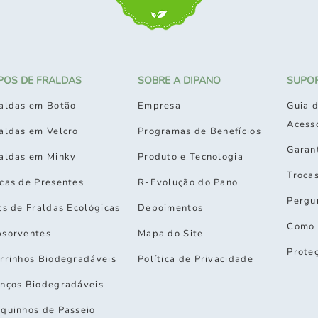
IPOS DE FRALDAS
SOBRE A DIPANO
SUPO
aldas em Botão
Empresa
Guia d
Acess
aldas em Velcro
Programas de Benefícios
Garan
aldas em Minky
Produto e Tecnologia
Troca
cas de Presentes
R-Evolução do Pano
Pergu
ts de Fraldas Ecológicas
Depoimentos
Como 
sorventes
Mapa do Site
Prote
rrinhos Biodegradáveis
Política de Privacidade
nços Biodegradáveis
quinhos de Passeio