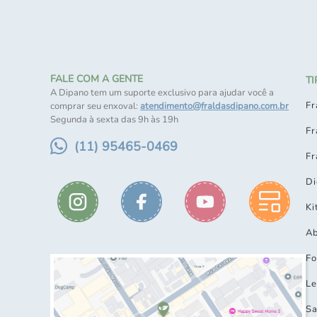
FALE COM A GENTE
T
A Dipano tem um suporte exclusivo para ajudar você a
Fr
comprar seu enxoval:
atendimento@fraldasdipano.com.br
Segunda à sexta das 9h às 19h
Fr
(11) 95465-0469
Fr
Di
Ki
Ab
Fo
Le
Sa