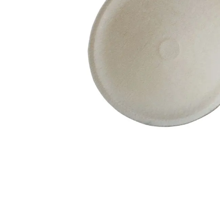
10
º
panos