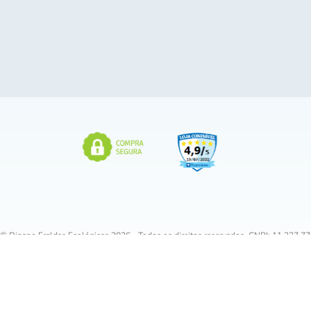
 © Dipano Fraldas Ecológicas 2026 - Todos os direitos reservados. CNPJ: 11.327.7
de, 745 - Conj. 710 - Pinheiros, São Paulo - SP, 05407-001 | Email:
atendimento@f
v
1.0.182