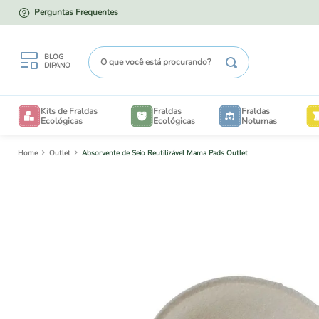
Perguntas Frequentes
TUDO A PRONTA ENTREGA!
O que você está procurando?
BLOG
DIPANO
TERMOS MAIS BUSCADOS
Kits de Fraldas
Fraldas
Fraldas
1
º
kit degustação
Ecológicas
Ecológicas
Noturnas
2
º
enxovais
Outlet
Absorvente de Seio Reutilizável Mama Pads Outlet
B
3
º
degustação
4
º
liner
V
5
º
piscina
6
º
saco
7
º
mesh
TAM
BE
8
º
bioliners
TAM
CRIA
9
º
sacos