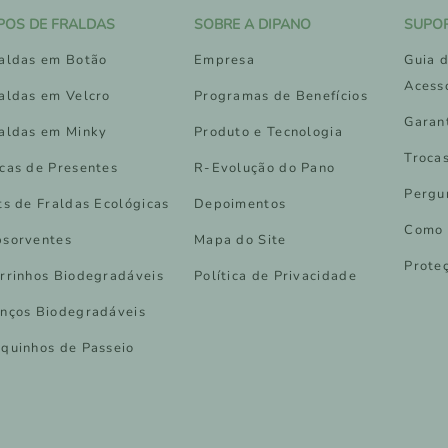
IPOS DE FRALDAS
SOBRE A DIPANO
SUPO
aldas em Botão
Empresa
Guia d
Acess
aldas em Velcro
Programas de Benefícios
Garan
aldas em Minky
Produto e Tecnologia
Troca
cas de Presentes
R-Evolução do Pano
Pergu
ts de Fraldas Ecológicas
Depoimentos
Como 
sorventes
Mapa do Site
Prote
rrinhos Biodegradáveis
Política de Privacidade
nços Biodegradáveis
quinhos de Passeio