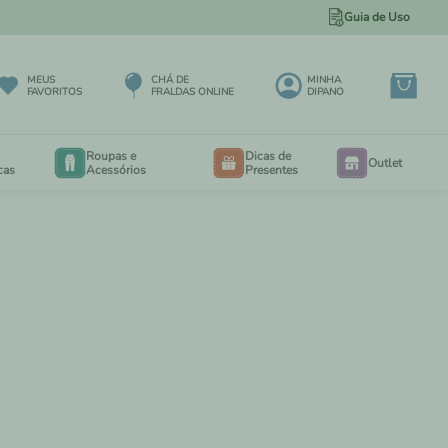
Guia de Uso
5% DE DESCONTO NO PIX
MEUS
CHÁ DE
MINHA
FAVORITOS
FRALDAS ONLINE
DIPANO
Roupas e
Dicas de
Outlet
cas
Acessórios
Presentes
BODY
BODY
EXTENSORES PARA BODY
RIA
CALÇA MAXI 3 A 12 MESES
EIO
CALÇA MAXI 6 MESES A 3 ANOS
PORTA BEBÊS
IOS
SALOPETES