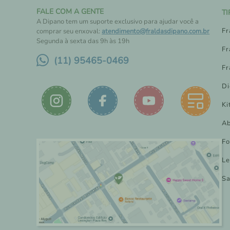
FALE COM A GENTE
T
A Dipano tem um suporte exclusivo para ajudar você a
Fr
comprar seu enxoval:
atendimento@fraldasdipano.com.br
Segunda à sexta das 9h às 19h
Fr
(11) 95465-0469
Fr
Di
Ki
Ab
Fo
Le
Sa