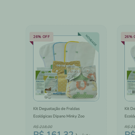
10
º
forrinho biodegradável
NOVIDADE
26%
OFF
26%
Kit Degustação de Fraldas
Kit D
Ecológicas Dipano Minky Zoo
Ecoló
R$
218
,
00
R$
2