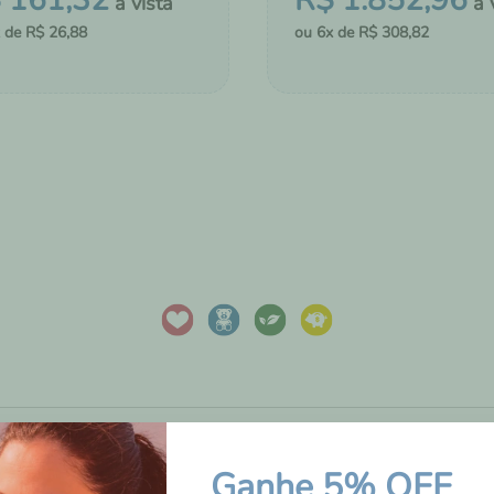
$
161
,
32
R$
1
.
852
,
96
R$
26
,
88
6
R$
308
,
82
＋
COMPRAR
MONTAR KIT
CIONAR AO CHÁ DE FRALDAS
ADICIONAR AO CHÁ DE FRA
AVALIAÇÕES DOS
Ganhe 5% OFF