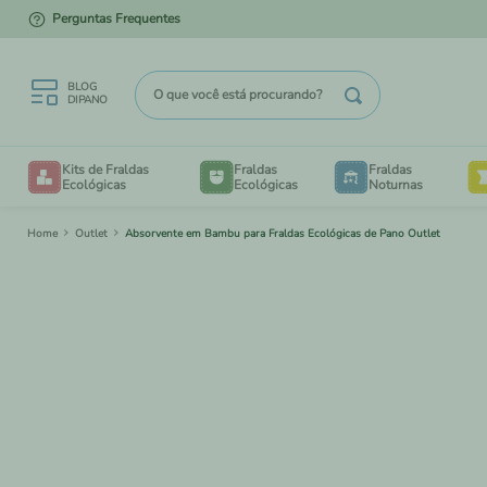
Perguntas Frequentes
PARCELE EM ATÉ 12X NO CARTÃO
O que você está procurando?
BLOG
DIPANO
TERMOS MAIS BUSCADOS
Kits de Fraldas
Fraldas
Fraldas
1
º
kit degustação
Ecológicas
Ecológicas
Noturnas
2
º
enxovais
Outlet
Absorvente em Bambu para Fraldas Ecológicas de Pano Outlet
B
3
º
degustação
4
º
piscina
V
5
º
saco
6
º
liner
7
º
mesh
TAM
BE
8
º
bioliners
TAM
CRIA
9
º
panos