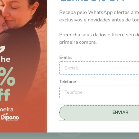
NOSSOS CLIENTES
Receba pelo WhatsApp ofertas ant
exclusivos e novidades antes de t
Preencha seus dados e libere seu d
Tem esse produto? Seja o primeiro a avaliá-lo!
primeira compra.
E-mail
Telefone
ENVIAR
DICAS E NOVIDADES
NO INSTAGRAM