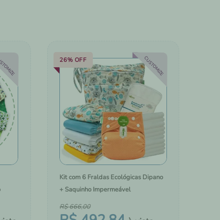
COM A
TROCADORES PORTÁTEIS
BOLSAS, MOCHILAS E MALAS
STOMIZE
CUSTOMIZE
26%
OFF
Kit com 6 Fraldas Ecológicas Dipano
o
+ Saquinho Impermeável
R$
666
,
00