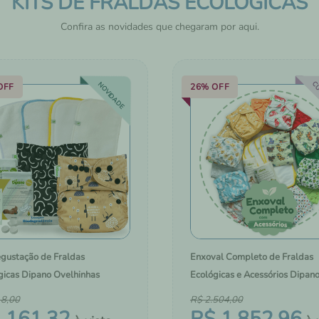
KITS DE FRALDAS ECOLÓGICAS
HIGIENE E CUIDADOS 
PELE
Confira as novidades que chegaram por aqui.
CU
NOVIDADE
OFF
26%
OFF
egustação de Fraldas
Enxoval Completo de Fraldas
gicas Dipano Ovelhinhas
Ecológicas e Acessórios Dipan
18
,
00
R$
2
.
504
,
00