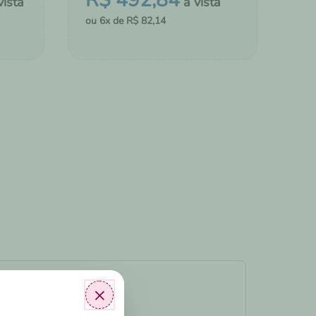
R$
492
,
84
6
R$
82
,
14
MONTAR KIT
LDAS
ADICIONAR AO CHÁ DE FRALDAS
×