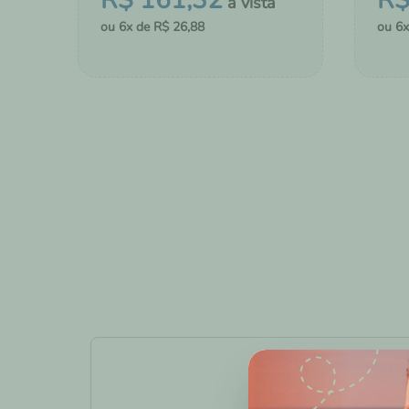
R$
161
,
32
R
6
R$
26
,
88
6
－
＋
－
COMPRAR
ADICIONAR AO CHÁ DE FRALDAS
ADI