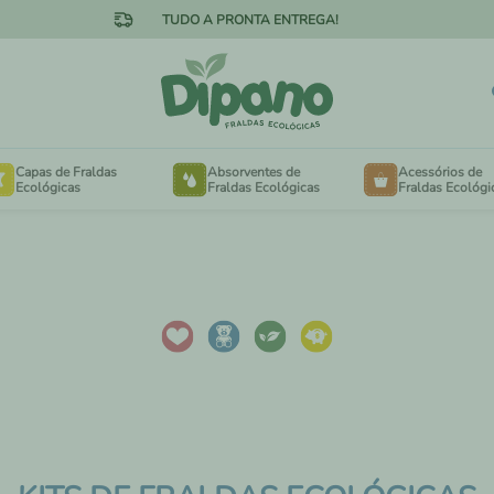
TUDO A PRONTA ENTREGA!
Capas de Fraldas
Absorventes de
Acessórios de
Ecológicas
Fraldas Ecológicas
Fraldas Ecológi
OTÃO NA CINTURA
FORRINHOS
ELCRO NA CINTURA
EXTENSORES PARA 
MINKY AVELUDADO
SACOS DE LAVANDE
MESH FRESQUINHO
SAQUINHOS DE PASS
ANHO ESPECIAL PARA
NECESSAIRES
BÊS DE 3KG A 15KG
ANHO ESPECIAL PARA
ABSORVENTES DE SE
NÇAS DE 16KG A 30KG