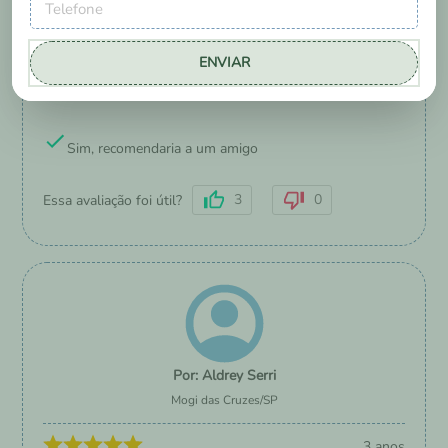
3 anos
ENVIAR
Facilita muito as trocas e lavagens, principalmente
quando há cocô. Não assa e tem um toque macio.
Sim, recomendaria a um amigo
3
0
Essa avaliação foi útil?
Aldrey Serri
Mogi das Cruzes
/
SP
3 anos