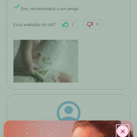
Sim, recomendaria a um amigo
2
0
Essa avaliação foi útil?
×
Jefferson Machado
Jundiaí
/
SP