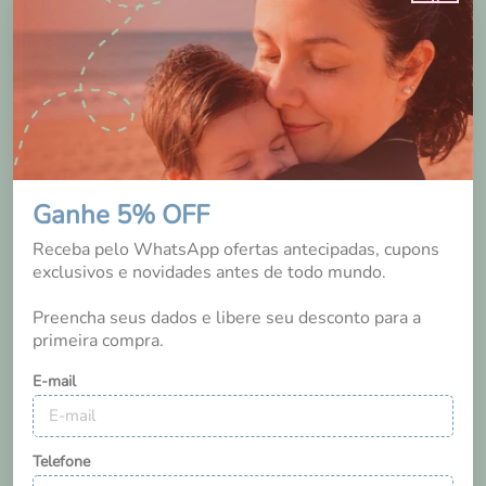
2 anos
Ótimo produto, fácil de transportar, fácil de usar e além
disso, limpa muito bem. Recomendo totalmente.
Sim, recomendaria a um amigo
Ganhe 5% OFF
3
0
Essa avaliação foi útil?
Receba pelo WhatsApp ofertas antecipadas, cupons
exclusivos e novidades antes de todo mundo.
Preencha seus dados e libere seu desconto para a
primeira compra.
E-mail
Daiane Fatima Schulz Grando
Bento Gonçalves
/
RS
Telefone