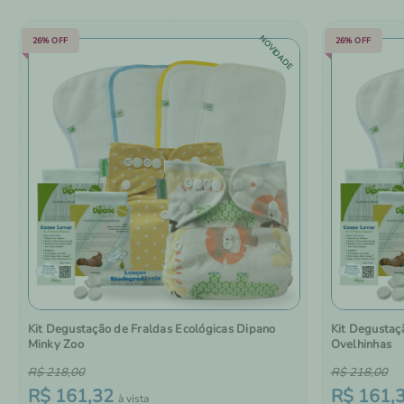
NOVIDADE
26%
OFF
26%
OFF
Kit Degustação de Fraldas Ecológicas Dipano
Kit Degustaç
Minky Zoo
Ovelhinhas
R$
218
,
00
R$
218
,
00
R$
161
,
32
R$
161
,