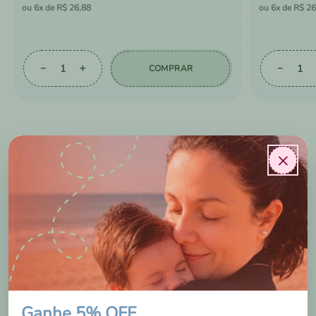
6
R$
26
,
88
6
R$
26
－
＋
－
COMPRAR
×
AVALIAÇÕES DOS
NOSSOS CLIENTES
Ganhe 5% OFF