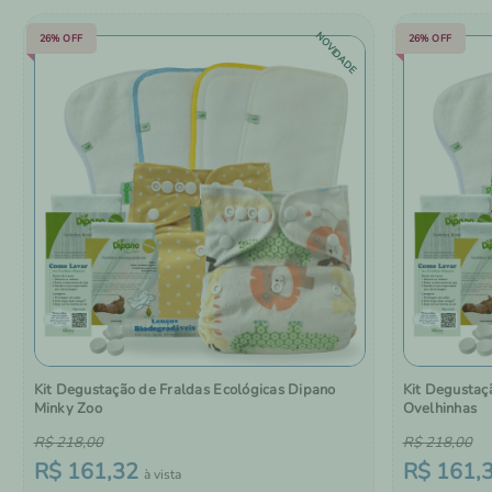
NOVIDADE
26%
OFF
26%
OFF
Kit Degustação de Fraldas Ecológicas Dipano
Kit Degustaç
Minky Zoo
Ovelhinhas
R$
218
,
00
R$
218
,
00
R$
161
,
32
R$
161
,