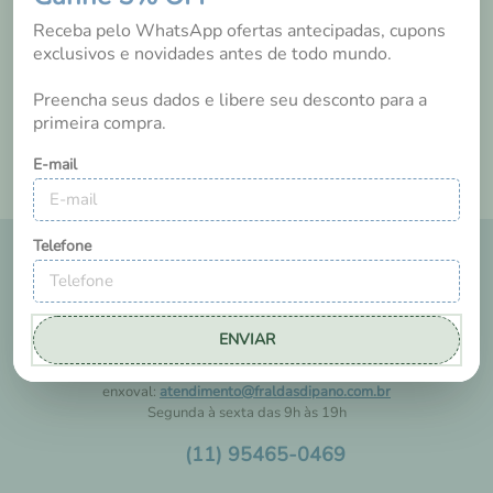
Tem esse produto? Seja o primeiro a avaliá-lo!
Receba pelo WhatsApp ofertas antecipadas, cupons
exclusivos e novidades antes de todo mundo.
Preencha seus dados e libere seu desconto para a
primeira compra.
E-mail
Telefone
ENVIAR
FALE COM A GENTE
A Dipano tem um suporte exclusivo para ajudar você a comprar seu
enxoval:
atendimento@fraldasdipano.com.br
Segunda à sexta das 9h às 19h
(11) 95465-0469