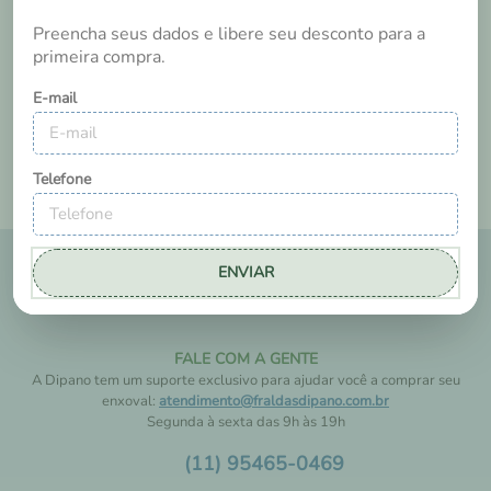
Tem esse produto? Seja o primeiro a avaliá-lo!
Preencha seus dados e libere seu desconto para a
primeira compra.
E-mail
Telefone
ENVIAR
FALE COM A GENTE
A Dipano tem um suporte exclusivo para ajudar você a comprar seu
enxoval:
atendimento@fraldasdipano.com.br
Segunda à sexta das 9h às 19h
(11) 95465-0469