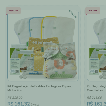
NOVIDADE
26%
OFF
26%
OFF
Kit Degustação de Fraldas Ecológicas Dipano
Kit Degustaç
Minky Zoo
Ovelhinhas
R$
218
,
00
R$
218
,
00
R$
161
,
32
R$
161
,