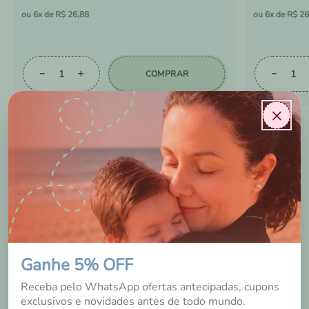
6
R$
26
,
88
6
R$
26
－
＋
－
COMPRAR
×
AVALIAÇÕES DOS
NOSSOS CLIENTES
Ganhe 5% OFF
Receba pelo WhatsApp ofertas antecipadas, cupons
exclusivos e novidades antes de todo mundo.