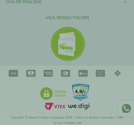
CHÁ DE FRALDAS
VEJA NOSSO FOLDER
Copyright © Dipano Fraldas Ecológicas 2026 - Todos os direitos reservados. CNPJ:
11.327.770/0001-60
Rua Cardeal Arcoverde, 745 - Conj. 710 - Pinheiros, São Paulo - SP, 05407-001 | Email: