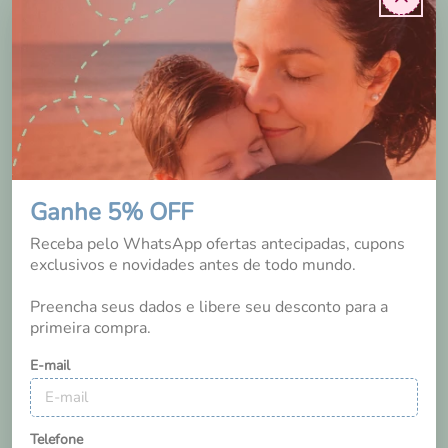
1
avaliação
Ordernar por:
Mais novos primeiro
Ganhe 5% OFF
Ivana Cavalcante
Receba pelo WhatsApp ofertas antecipadas, cupons
São Luís
/
MA
exclusivos e novidades antes de todo mundo.
4 anos
Preencha seus dados e libere seu desconto para a
primeira compra.
Estamos super adaptados às fraldinhas ecológicas. As
estampas são lindas e as de forro de dry-fit são minhas
E-mail
preferidas.
Telefone