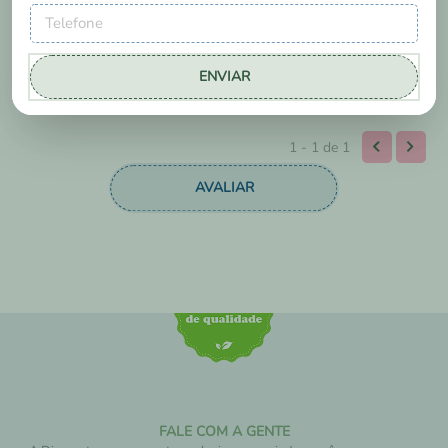
Sim, recomendaria a um amigo
0
0
Essa avaliação foi útil?
ENVIAR
1 - 1
de
1
FALE COM A GENTE