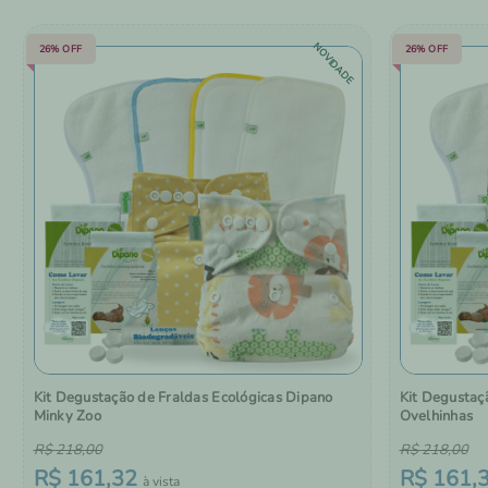
NOVIDADE
26%
OFF
26%
OFF
Kit Degustação de Fraldas Ecológicas Dipano
Kit Degustaç
Minky Zoo
Ovelhinhas
R$
218
,
00
R$
218
,
00
R$
161
,
32
R$
161
,