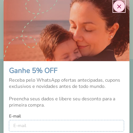
×
Tem esse produto? Seja o primeiro a avaliá-lo!
Ganhe 5% OFF
DICAS E NOVIDADES
NO INSTAGRAM
Receba pelo WhatsApp ofertas antecipadas, cupons
exclusivos e novidades antes de todo mundo.
Preencha seus dados e libere seu desconto para a
primeira compra.
E-mail