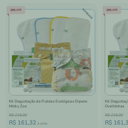
NOVIDADE
26%
OFF
26%
OFF
Kit Degustação de Fraldas Ecológicas Dipano
Kit Degustaç
Minky Zoo
Ovelhinhas
R$
218
,
00
R$
218
,
00
R$
161
,
32
R$
161
,