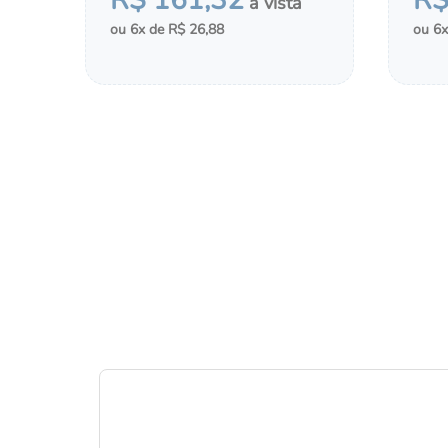
R$
161
,
32
R
6
R$
26
,
88
6
－
＋
－
COMPRAR
ADICIONAR AO CHÁ DE FRALDAS
ADI