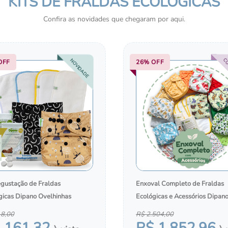
KITS DE FRALDAS ECOLÓGICAS
HIGIENE E CUIDADOS 
PELE
Confira as novidades que chegaram por aqui.
CU
NOVIDADE
OFF
26%
OFF
egustação de Fraldas
Enxoval Completo de Fraldas
gicas Dipano Ovelhinhas
Ecológicas e Acessórios Dipan
18
,
00
R$
2
.
504
,
00