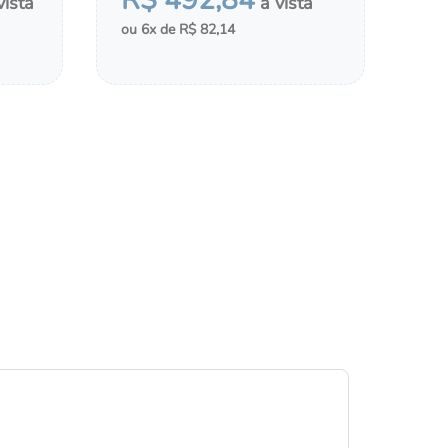
R$
492
,
84
6
R$
82
,
14
MONTAR KIT
LDAS
ADICIONAR AO CHÁ DE FRALDAS