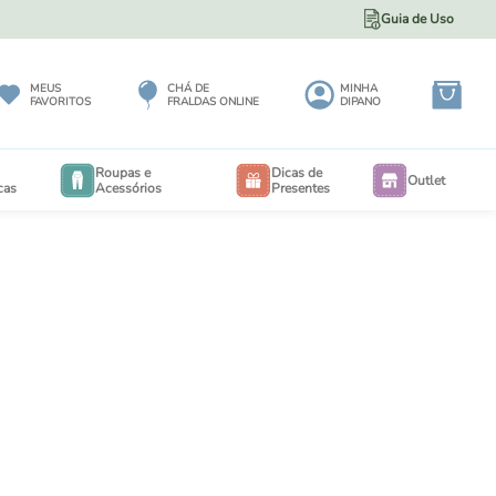
Guia de Uso
5% DE DESCONTO NO PIX
MEUS
CHÁ DE
MINHA
FAVORITOS
FRALDAS ONLINE
DIPANO
Roupas e
Dicas de
Outlet
cas
Acessórios
Presentes
BODY
BODY
EXTENSORES PARA BODY
RIA
CALÇA MAXI 3 A 12 MESES
EIO
CALÇA MAXI 6 MESES A 3 ANOS
PORTA BEBÊS
IOS
SALOPETES