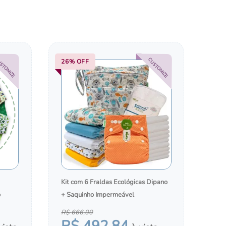
COM A
TROCADORES PORTÁTEIS
BOLSAS, MOCHILAS E MALAS
STOMIZE
CUSTOMIZE
26%
OFF
Kit com 6 Fraldas Ecológicas Dipano
o
+ Saquinho Impermeável
R$
666
,
00