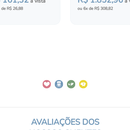
$
161
,
32
R$
1
.
852
,
96
R$
26
,
88
6
R$
308
,
82
＋
COMPRAR
MONTAR KIT
CIONAR AO CHÁ DE FRALDAS
ADICIONAR AO CHÁ DE FRA
AVALIAÇÕES DOS