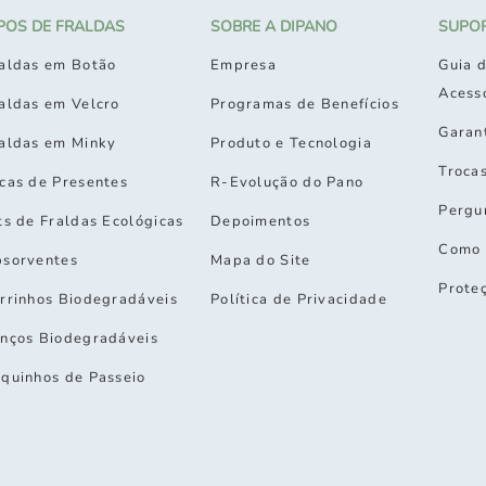
IPOS DE FRALDAS
SOBRE A DIPANO
SUPO
aldas em Botão
Empresa
Guia d
Acess
aldas em Velcro
Programas de Benefícios
Garan
aldas em Minky
Produto e Tecnologia
Troca
cas de Presentes
R-Evolução do Pano
Pergu
ts de Fraldas Ecológicas
Depoimentos
Como 
sorventes
Mapa do Site
Prote
rrinhos Biodegradáveis
Política de Privacidade
nços Biodegradáveis
quinhos de Passeio