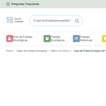
Perguntas Frequentes
PARCELE EM ATÉ 12X NO CARTÃO
O que você está procurando?
BLOG
DIPANO
TERMOS MAIS BUSCADOS
Kits de Fraldas
Fraldas
Fraldas
1
º
kit degustação
Ecológicas
Ecológicas
Noturnas
2
º
enxovais
Capas de Fraldas Ecológicas
Velcro na Cintura
Capa de Fralda Ecológica de
B
3
º
degustação
4
º
liner
V
5
º
piscina
6
º
saco
7
º
bioliners
TAM
BE
8
º
mesh
TAM
CRIA
9
º
forrinho biodegradável