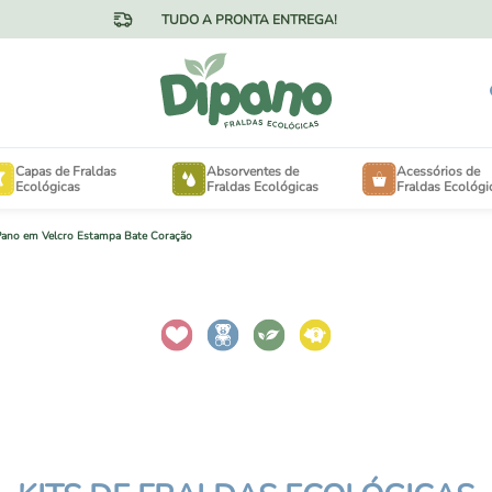
TUDO A PRONTA ENTREGA!
Capas de Fraldas
Absorventes de
Acessórios de
Ecológicas
Fraldas Ecológicas
Fraldas Ecológi
 Pano em Velcro Estampa Bate Coração
OTÃO NA CINTURA
FORRINHOS
ELCRO NA CINTURA
EXTENSORES PARA 
MINKY AVELUDADO
SACOS DE LAVANDE
MESH FRESQUINHO
SAQUINHOS DE PASS
ANHO ESPECIAL PARA
NECESSAIRES
BÊS DE 3KG A 15KG
ANHO ESPECIAL PARA
ABSORVENTES DE SE
NÇAS DE 16KG A 30KG