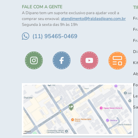
FALE COM A GENTE
T
A Dipano tem um suporte exclusivo para ajudar você a
Fr
comprar seu enxoval:
atendimento@fraldasdipano.com.br
Segunda à sexta das 9h às 19h
Fr
(11) 95465-0469
Fr
Di
Ki
Ab
Fo
Le
Sa