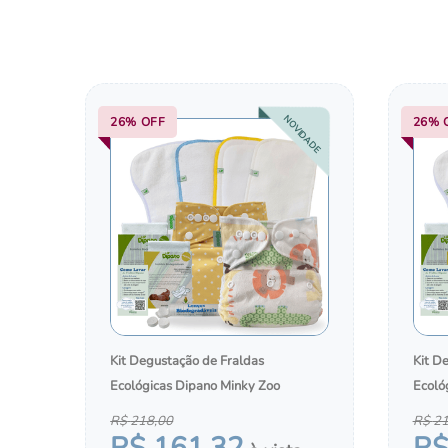
10
º
sacos
NOVIDADE
26%
OFF
26%
Kit Degustação de Fraldas
Kit D
Ecológicas Dipano Minky Zoo
Ecoló
R$
218
,
00
R$
2