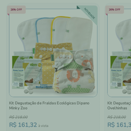
NOVIDADE
26%
OFF
26%
OFF
Kit Degustação de Fraldas Ecológicas Dipano
Kit Degustaç
Minky Zoo
Ovelhinhas
R$
218
,
00
R$
218
,
00
R$
161
,
32
R$
161
,