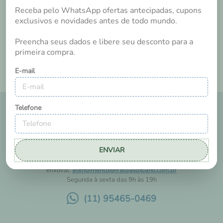
Tem esse produto? Seja o primeiro a avaliá-lo!
Receba pelo WhatsApp ofertas antecipadas, cupons
exclusivos e novidades antes de todo mundo.
Preencha seus dados e libere seu desconto para a
primeira compra.
E-mail
Telefone
ENVIAR
FALE COM A GENTE
A Dipano tem um suporte exclusivo para ajudar você a comprar seu
enxoval:
atendimento@fraldasdipano.com.br
Segunda à sexta das 9h às 19h
(11) 95465-0469