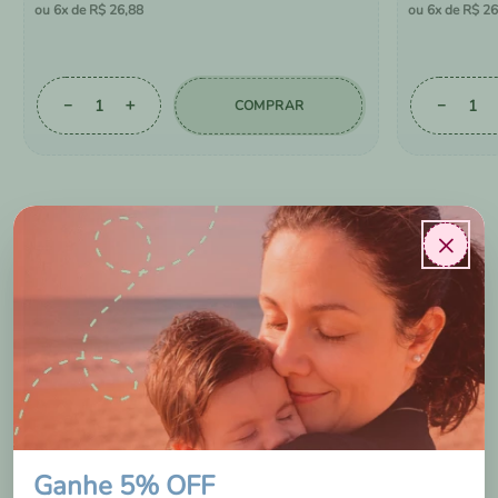
6
R$
26
,
88
6
R$
26
－
＋
－
COMPRAR
×
AVALIAÇÕES DOS
NOSSOS CLIENTES
Ganhe 5% OFF