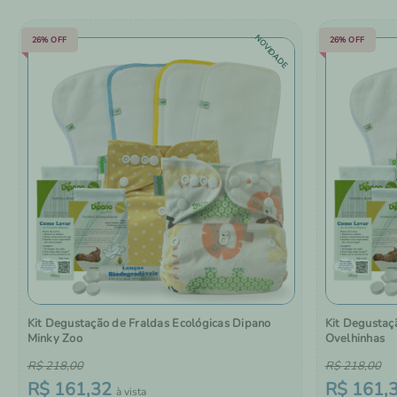
NOVIDADE
26%
OFF
26%
OFF
Kit Degustação de Fraldas Ecológicas Dipano
Kit Degustaç
Minky Zoo
Ovelhinhas
R$
218
,
00
R$
218
,
00
R$
161
,
32
R$
161
,