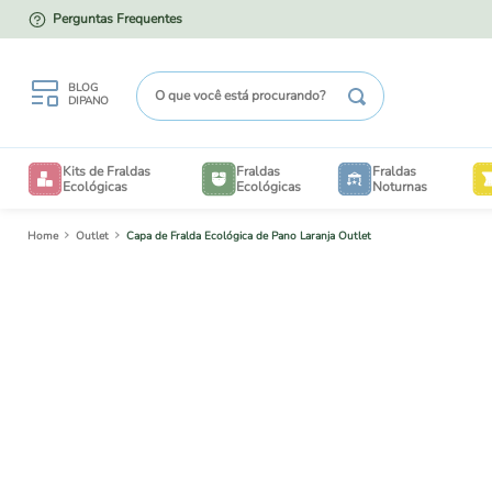
Perguntas Frequentes
PARCELE EM ATÉ 12X NO CARTÃO
O que você está procurando?
BLOG
DIPANO
TERMOS MAIS BUSCADOS
Kits de Fraldas
Fraldas
Fraldas
1
º
kit degustação
Ecológicas
Ecológicas
Noturnas
2
º
enxovais
Outlet
Capa de Fralda Ecológica de Pano Laranja Outlet
B
3
º
degustação
4
º
bioliners
V
5
º
piscina
6
º
kit piscina
7
º
liner
TAM
BE
8
º
sacos
TAM
CRIA
9
º
mesh