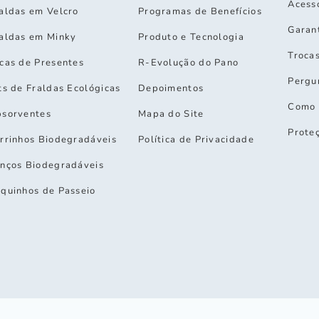
Acess
aldas em Velcro
Programas de Benefícios
Garan
aldas em Minky
Produto e Tecnologia
Troca
cas de Presentes
R-Evolução do Pano
Pergu
ts de Fraldas Ecológicas
Depoimentos
Como 
sorventes
Mapa do Site
Prote
rrinhos Biodegradáveis
Política de Privacidade
nços Biodegradáveis
quinhos de Passeio