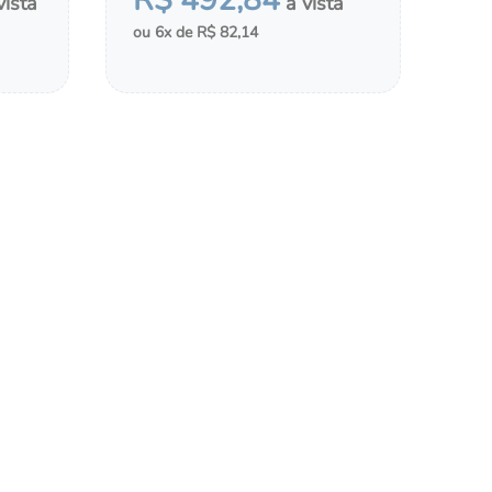
R$
492
,
84
6
R$
82
,
14
MONTAR KIT
LDAS
ADICIONAR AO CHÁ DE FRALDAS