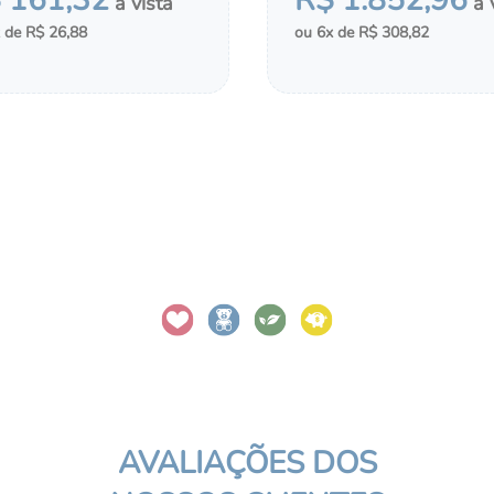
$
161
,
32
R$
1
.
852
,
96
R$
26
,
88
6
R$
308
,
82
＋
COMPRAR
MONTAR KIT
CIONAR AO CHÁ DE FRALDAS
ADICIONAR AO CHÁ DE FRA
AVALIAÇÕES DOS