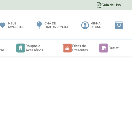
Guia de Uso
5% DE DESCONTO NO PIX
MEUS
CHÁ DE
MINHA
FAVORITOS
FRALDAS ONLINE
DIPANO
Roupas e
Dicas de
Outlet
cas
Acessórios
Presentes
BODY
BODY
EXTENSORES PARA BODY
RIA
CALÇA MAXI 3 A 12 MESES
EIO
CALÇA MAXI 6 MESES A 3 ANOS
PORTA BEBÊS
IOS
SALOPETES