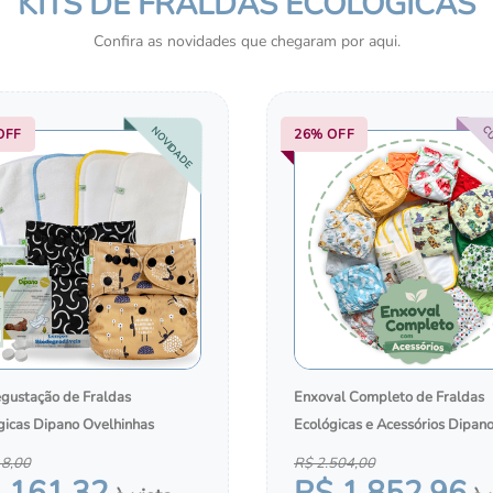
KITS DE FRALDAS ECOLÓGICAS
HIGIENE E CUIDADOS 
PELE
Confira as novidades que chegaram por aqui.
CU
NOVIDADE
OFF
26%
OFF
egustação de Fraldas
Enxoval Completo de Fraldas
gicas Dipano Ovelhinhas
Ecológicas e Acessórios Dipan
18
,
00
R$
2
.
504
,
00