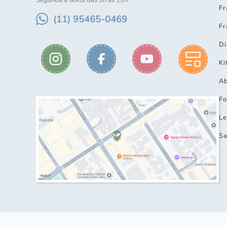
Segunda à sexta das 9h às 19h
Fr
(11) 95465-0469
Fr
Di
Ki
Ab
Fo
Le
Sa