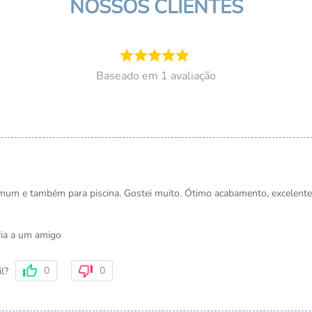
NOSSOS CLIENTES
1
avaliação
Ganhe 5% OFF
Receba pelo WhatsApp ofertas ant
exclusivos e novidades antes de t
mum e também para piscina. Gostei muito. Ótimo acabamento, excelente 
Preencha seus dados e libere seu d
primeira compra.
ia a um amigo
E-mail
0
0
il?
Telefone