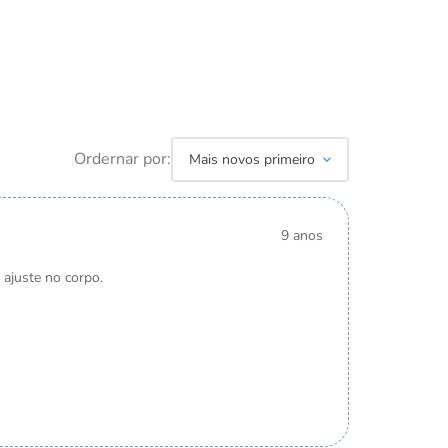
×
Ordernar por:
Mais novos primeiro
ecipadas, cupons
9 anos
odo mundo.
ajuste no corpo.
esconto para a