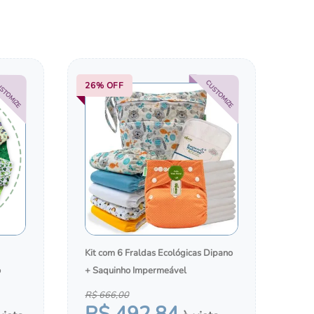
COM A
TROCADORES PORTÁTEIS
BOLSAS, MOCHILAS E MALAS
STOMIZE
CUSTOMIZE
26%
OFF
Kit com 6 Fraldas Ecológicas Dipano
o
+ Saquinho Impermeável
R$
666
,
00