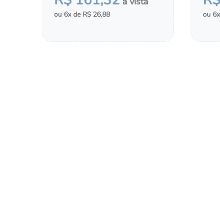
R$
161
,
32
R
6
R$
26
,
88
6
－
＋
－
COMPRAR
ADICIONAR AO CHÁ DE FRALDAS
ADI