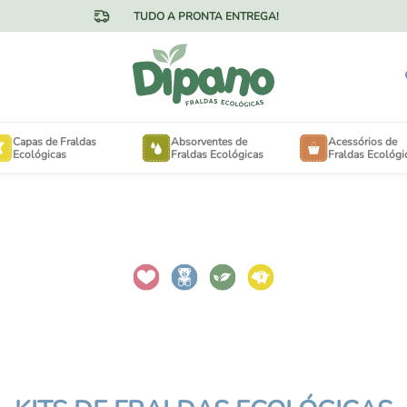
TUDO A PRONTA ENTREGA!
Capas de Fraldas
Absorventes de
Acessórios de
Ecológicas
Fraldas Ecológicas
Fraldas Ecológi
OTÃO NA CINTURA
FORRINHOS
ELCRO NA CINTURA
EXTENSORES PARA 
MINKY AVELUDADO
SACOS DE LAVANDE
MESH FRESQUINHO
SAQUINHOS DE PASS
ANHO ESPECIAL PARA
NECESSAIRES
BÊS DE 3KG A 15KG
ANHO ESPECIAL PARA
ABSORVENTES DE SE
NÇAS DE 16KG A 30KG