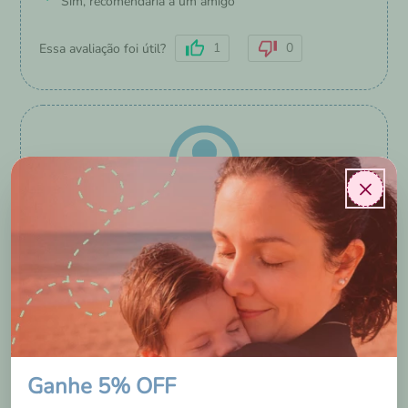
Sim, recomendaria a um amigo
1
0
Essa avaliação foi útil?
×
Said Junior
Itupeva
/
SP
3 anos
Produto de extrema qualidade. Eu comprei a fralda de 15
quilos a 36 quilos porque minha filha de 4 anos só usa
para dormir, e super funciona. Ela tem 19 quilos e essas
fraldas maiores são uma benção nas nossas vidas.
Ganhe 5% OFF
Servem muito bem crianças maiores que ainda precisam