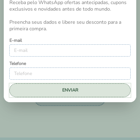
Receba pelo WhatsApp ofertas antecipadas, cupons
para o desfralde. Essa fralda tem uma aba maior nas
exclusivos e novidades antes de todo mundo.
laterais evitando o vazamento do xixi. Amei, recomendo,
comprem de olhos fechados.
Preencha seus dados e libere seu desconto para a
primeira compra.
Sim, recomendaria a um amigo
E-mail
3
0
Essa avaliação foi útil?
Telefone
1 - 2
de
2
ENVIAR