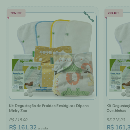
NOVIDADE
26%
OFF
26%
OFF
Kit Degustação de Fraldas Ecológicas Dipano
Kit Degustaç
Minky Zoo
Ovelhinhas
R$
218
,
00
R$
218
,
00
R$
161
,
32
R$
161
,