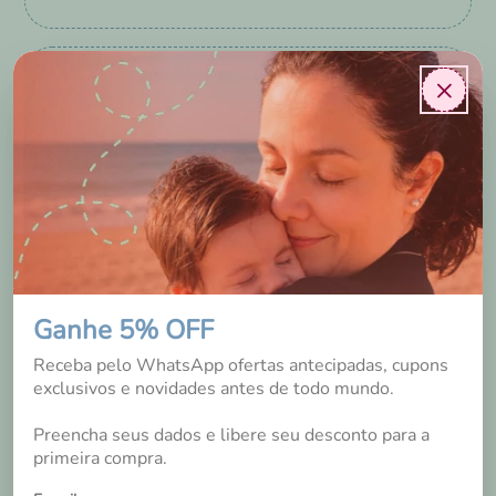
×
Luciana Nickel Stermiescki
Garibaldi
/
RS
2 anos
Usarei eles a noite! Estou montando o enxoval. Assim
Ganhe 5% OFF
que usar falarei sobre minha experiência!!!
Receba pelo WhatsApp ofertas antecipadas, cupons
exclusivos e novidades antes de todo mundo.
Sim, recomendaria a um amigo
Preencha seus dados e libere seu desconto para a
0
0
Essa avaliação foi útil?
primeira compra.