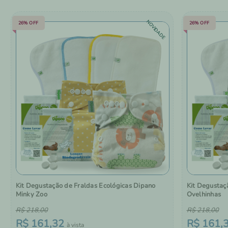
NOVIDADE
26%
OFF
26%
OFF
Kit Degustação de Fraldas Ecológicas Dipano
Kit Degustaç
Minky Zoo
Ovelhinhas
R$
218
,
00
R$
218
,
00
R$
161
,
32
R$
161
,