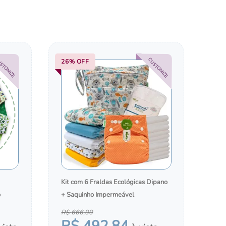
COM A
TROCADORES PORTÁTEIS
BOLSAS, MOCHILAS E MALAS
STOMIZE
CUSTOMIZE
26%
OFF
Kit com 6 Fraldas Ecológicas Dipano
o
+ Saquinho Impermeável
R$
666
,
00