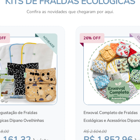
KITS DE FRALDAS ECOLÓGICAS
HIGIENE E CUIDADOS 
PELE
Confira as novidades que chegaram por aqui.
CU
NOVIDADE
OFF
26%
OFF
egustação de Fraldas
Enxoval Completo de Fraldas
gicas Dipano Ovelhinhas
Ecológicas e Acessórios Dipan
18
,
00
R$
2
.
504
,
00