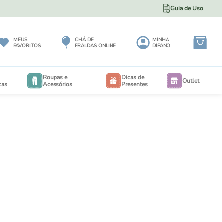
Guia de Uso
5% DE DESCONTO NO PIX
MEUS
CHÁ DE
MINHA
FAVORITOS
FRALDAS ONLINE
DIPANO
Roupas e
Dicas de
Outlet
cas
Acessórios
Presentes
BODY
BODY
EXTENSORES PARA BODY
RIA
CALÇA MAXI 3 A 12 MESES
EIO
CALÇA MAXI 6 MESES A 3 ANOS
PORTA BEBÊS
IOS
SALOPETES