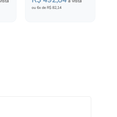
R$
492
,
84
6
R$
82
,
14
MONTAR KIT
LDAS
ADICIONAR AO CHÁ DE FRALDAS
×
ecipadas, cupons
odo mundo.
esconto para a