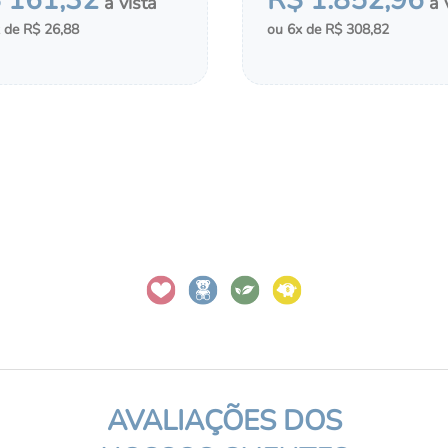
$
161
,
32
R$
1
.
852
,
96
R$
26
,
88
6
R$
308
,
82
＋
COMPRAR
MONTAR KIT
CIONAR AO CHÁ DE FRALDAS
ADICIONAR AO CHÁ DE FRA
Ganhe 5% OFF
Receba pelo WhatsApp ofertas ant
exclusivos e novidades antes de t
AVALIAÇÕES DOS
Preencha seus dados e libere seu d
primeira compra.