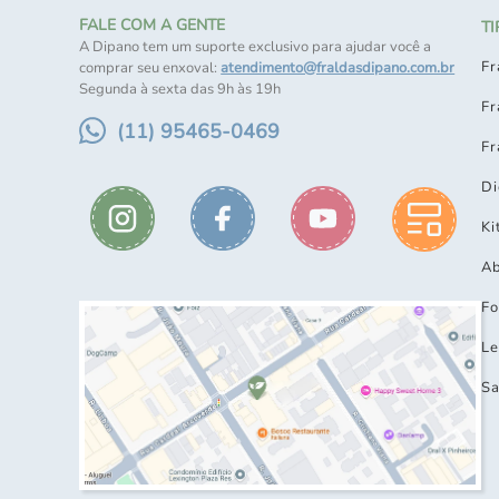
FALE COM A GENTE
T
A Dipano tem um suporte exclusivo para ajudar você a
Fr
comprar seu enxoval:
atendimento@fraldasdipano.com.br
Segunda à sexta das 9h às 19h
Fr
(11) 95465-0469
Fr
Di
Ki
Ab
Fo
Le
Sa