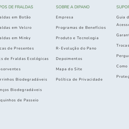
IPOS DE FRALDAS
SOBRE A DIPANO
SUPO
aldas em Botão
Empresa
Guia d
Acess
aldas em Velcro
Programas de Benefícios
Garan
aldas em Minky
Produto e Tecnologia
Troca
cas de Presentes
R-Evolução do Pano
Pergu
ts de Fraldas Ecológicas
Depoimentos
Como 
sorventes
Mapa do Site
Prote
rrinhos Biodegradáveis
Política de Privacidade
nços Biodegradáveis
quinhos de Passeio