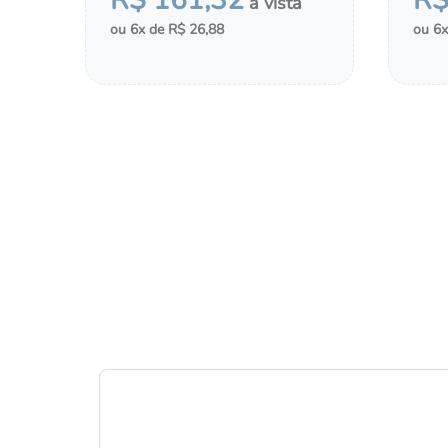
R$
161
,
32
R
6
R$
26
,
88
6
－
＋
－
COMPRAR
ADICIONAR AO CHÁ DE FRALDAS
ADI