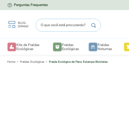
Perguntas Frequentes
PARCELE EM ATÉ 12X NO CARTÃO
O que você está procurando?
BLOG
DIPANO
TERMOS MAIS BUSCADOS
Kits de Fraldas
Fraldas
Fraldas
1
º
kit degustação
Ecológicas
Ecológicas
Noturnas
2
º
enxovais
Fraldas Ecológicas
Fralda Ecológica de Pano Estampa Bicicletas
B
3
º
degustação
4
º
liner
V
5
º
piscina
6
º
saco
7
º
mesh
TAM
BE
8
º
bioliners
TAM
CRIA
9
º
sacos