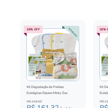
10
º
panos
NOVIDADE
26%
OFF
26%
Kit Degustação de Fraldas
Kit D
Ecológicas Dipano Minky Zoo
Ecoló
R$
218
,
00
R$
2