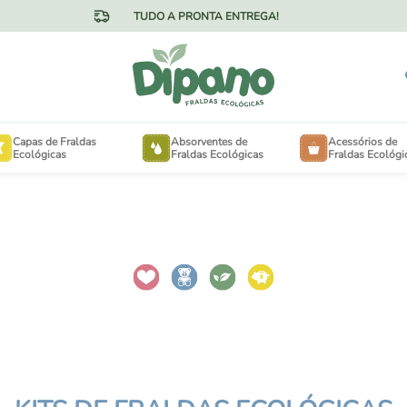
TUDO A PRONTA ENTREGA!
Capas de Fraldas
Absorventes de
Acessórios de
Ecológicas
Fraldas Ecológicas
Fraldas Ecológi
OTÃO NA CINTURA
FORRINHOS
ELCRO NA CINTURA
EXTENSORES PARA 
MINKY AVELUDADO
SACOS DE LAVANDE
MESH FRESQUINHO
SAQUINHOS DE PASS
ANHO ESPECIAL PARA
NECESSAIRES
BÊS DE 3KG A 15KG
ANHO ESPECIAL PARA
ABSORVENTES DE SE
NÇAS DE 16KG A 30KG