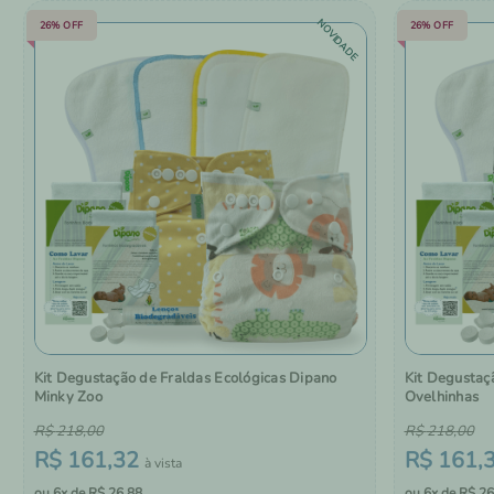
NOVIDADE
26%
OFF
26%
OFF
Kit Degustação de Fraldas Ecológicas Dipano
Kit Degustaç
Minky Zoo
Ovelhinhas
R$
218
,
00
R$
218
,
00
R$
161
,
32
R$
161
,
6
R$
26
,
88
6
R$
26