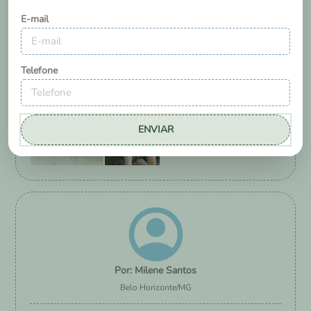
E-mail
5
0
Essa avaliação foi útil?
Telefone
ENVIAR
Milene Santos
Belo Horizonte
/
MG