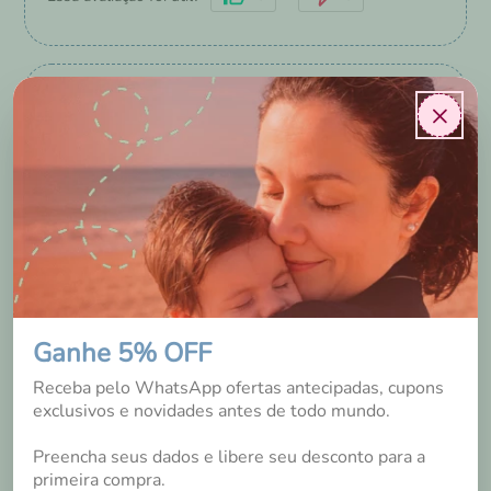
×
Mayra Maciel
Belo Horizonte
/
MG
5 anos
Eu gostei muito da fralda. A absorção é boa e as
estampas maravilhosas. Da vontade de comprar todas!
Ganhe 5% OFF
Conheci as fraldas e comecei a usar quando minha bebê
Receba pelo WhatsApp ofertas antecipadas, cupons
tinha 11 meses. Para nós, a experiência é muito positiva.
exclusivos e novidades antes de todo mundo.
Usar fraldas ecológicas é muito mais simples que parece.
Preencha seus dados e libere seu desconto para a
primeira compra.
Sim, recomendaria a um amigo