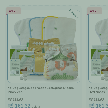
NOVIDADE
26%
OFF
26%
OFF
Kit Degustação de Fraldas Ecológicas Dipano
Kit Degustaç
Minky Zoo
Ovelhinhas
R$
218
,
00
R$
218
,
00
R$
161
,
32
R$
161
,