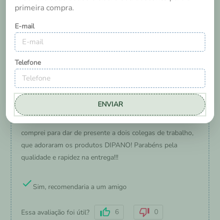
primeira compra.
E-mail
Telefone
Katia Albuquerque
Vitória da Conquista
/
BA
ENVIAR
7 anos
comprei para dar de presente a dois colegas de trabalho,
que adoraram os produtos DIPANO! Parabéns pela
qualidade e rapidez na entrega!!!
Sim, recomendaria a um amigo
6
0
Essa avaliação foi útil?