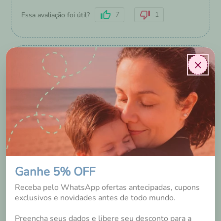
7
1
Essa avaliação foi útil?
×
Maria de Lourdes Pereira de lima
São Bernardo do Campo
/
SP
7 anos
Adorei segura bem o xixi!
Ganhe 5% OFF
Receba pelo WhatsApp ofertas antecipadas, cupons
Sim, recomendaria a um amigo
exclusivos e novidades antes de todo mundo.
4
0
Essa avaliação foi útil?
Preencha seus dados e libere seu desconto para a