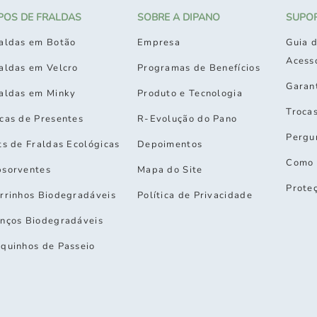
IPOS DE FRALDAS
SOBRE A DIPANO
SUPO
aldas em Botão
Empresa
Guia d
Acess
aldas em Velcro
Programas de Benefícios
Garan
aldas em Minky
Produto e Tecnologia
Troca
cas de Presentes
R-Evolução do Pano
Pergu
ts de Fraldas Ecológicas
Depoimentos
Como 
sorventes
Mapa do Site
Prote
rrinhos Biodegradáveis
Política de Privacidade
nços Biodegradáveis
quinhos de Passeio