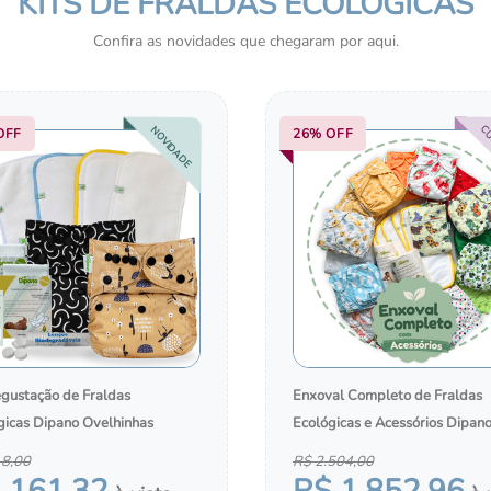
KITS DE FRALDAS ECOLÓGICAS
HIGIENE E CUIDADOS 
PELE
Confira as novidades que chegaram por aqui.
CU
NOVIDADE
OFF
26%
OFF
egustação de Fraldas
Enxoval Completo de Fraldas
gicas Dipano Ovelhinhas
Ecológicas e Acessórios Dipan
18
,
00
R$
2
.
504
,
00