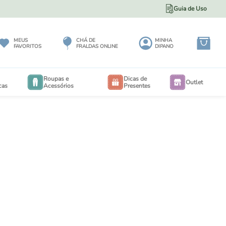
Guia de Uso
5% DE DESCONTO NO PIX
MEUS
CHÁ DE
MINHA
FAVORITOS
FRALDAS ONLINE
DIPANO
Roupas e
Dicas de
Outlet
cas
Acessórios
Presentes
BODY
BODY
EXTENSORES PARA BODY
RIA
CALÇA MAXI 3 A 12 MESES
EIO
CALÇA MAXI 6 MESES A 3 ANOS
PORTA BEBÊS
IOS
SALOPETES