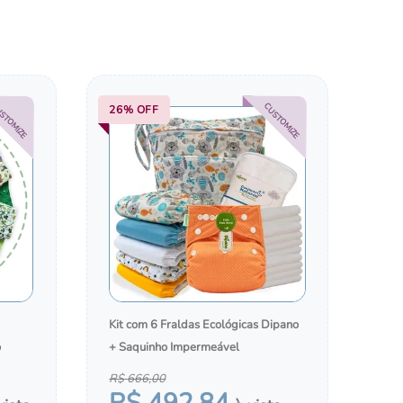
COM A
TROCADORES PORTÁTEIS
BOLSAS, MOCHILAS E MALAS
STOMIZE
CUSTOMIZE
26%
OFF
Kit com 6 Fraldas Ecológicas Dipano
o
+ Saquinho Impermeável
R$
666
,
00