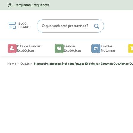
Perguntas Frequentes
PARCELE EM ATÉ 12X NO CARTÃO
O que você está procurando?
BLOG
DIPANO
TERMOS MAIS BUSCADOS
Kits de Fraldas
Fraldas
Fraldas
1
º
kit degustação
Ecológicas
Ecológicas
Noturnas
2
º
enxovais
Outlet
Necessaire Impermeável para Fraldas Ecológicas Estampa Ovelhinhas Ou
B
3
º
bioliners
4
º
degustação
V
5
º
liner
6
º
kit piscina
7
º
piscina
TAM
BE
8
º
sacos
TAM
CRIA
9
º
mesh