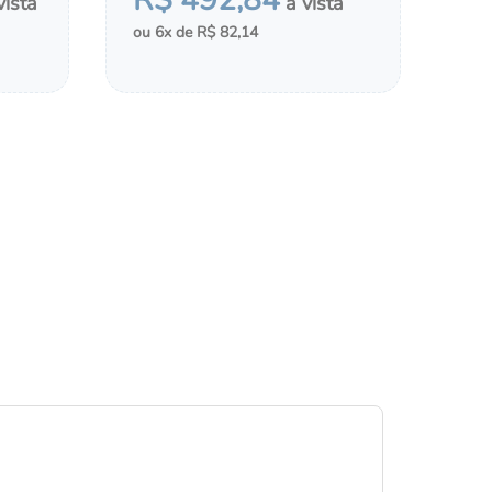
R$
492
,
84
6
R$
82
,
14
MONTAR KIT
LDAS
ADICIONAR AO CHÁ DE FRALDAS