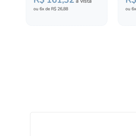
R$
161
,
32
R
6
R$
26
,
88
6
－
＋
－
COMPRAR
ADICIONAR AO CHÁ DE FRALDAS
ADI