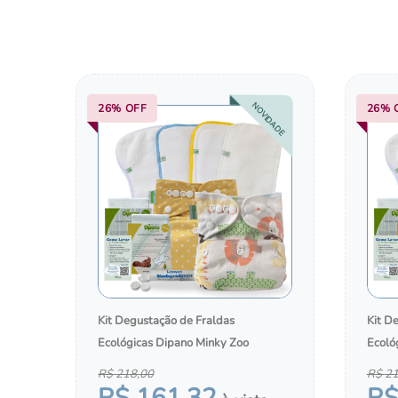
10
º
kit
NOVIDADE
26%
OFF
26%
Kit Degustação de Fraldas
Kit D
Ecológicas Dipano Minky Zoo
Ecoló
R$
218
,
00
R$
2