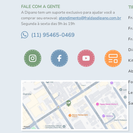
FALE COM A GENTE
T
A Dipano tem um suporte exclusivo para ajudar você a
Fr
comprar seu enxoval:
atendimento@fraldasdipano.com.br
Segunda à sexta das 9h às 19h
Fr
(11) 95465-0469
Fr
Di
Ki
Ab
Fo
Le
Sa