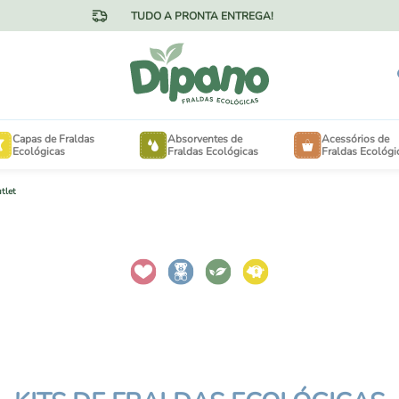
TUDO A PRONTA ENTREGA!
Capas de Fraldas
Absorventes de
Acessórios de
Ecológicas
Fraldas Ecológicas
Fraldas Ecológi
tlet
OTÃO NA CINTURA
FORRINHOS
ELCRO NA CINTURA
EXTENSORES PARA 
MINKY AVELUDADO
SACOS DE LAVANDE
MESH FRESQUINHO
SAQUINHOS DE PASS
ANHO ESPECIAL PARA
NECESSAIRES
BÊS DE 3KG A 15KG
ANHO ESPECIAL PARA
ABSORVENTES DE SE
NÇAS DE 16KG A 30KG