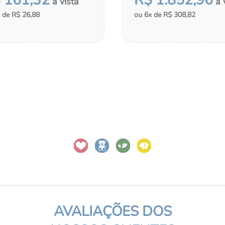
$
161
,
32
R$
1
.
852
,
96
R$
26
,
88
6
R$
308
,
82
＋
COMPRAR
MONTAR KIT
CIONAR AO CHÁ DE FRALDAS
ADICIONAR AO CHÁ DE FRA
AVALIAÇÕES DOS