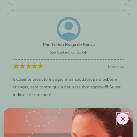
Leticia Braga de Souza
São Caetano do Sul
/
SP
5 meses
Excelente produto e opção mais saudável para bebês e
crianças, sem contar que a natureza tbm agradeci!! Super
indico e recomendo!
Sim, recomendaria a um amigo
×
0
0
Essa avaliação foi útil?