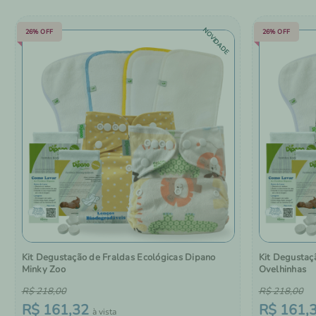
NOVIDADE
26%
OFF
26%
OFF
Kit Degustação de Fraldas Ecológicas Dipano
Kit Degustaç
Minky Zoo
Ovelhinhas
R$
218
,
00
R$
218
,
00
R$
161
,
32
R$
161
,