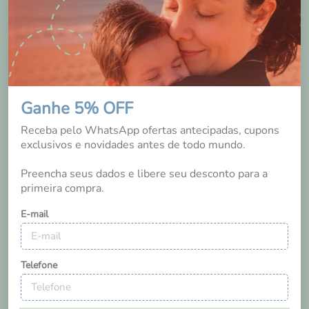
Sabrina Silva
Ganhe 5% OFF
Nova Lima
/
MG
Receba pelo WhatsApp ofertas antecipadas, cupons
exclusivos e novidades antes de todo mundo.
2 anos
Preencha seus dados e libere seu desconto para a
Ótimos lencinhos usarei mto na minha neném
primeira compra.
E-mail
Sim, recomendaria a um amigo
2
0
Essa avaliação foi útil?
Telefone