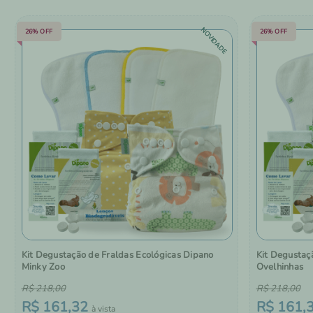
NOVIDADE
26%
OFF
26%
OFF
Kit Degustação de Fraldas Ecológicas Dipano
Kit Degustaç
Minky Zoo
Ovelhinhas
R$
218
,
00
R$
218
,
00
R$
161
,
32
R$
161
,